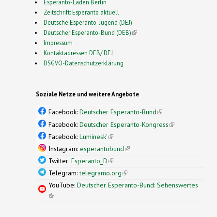
Esperanto-Laden Berlin
Zeitschrift: Esperanto aktuell
Deutsche Esperanto-Jugend (DEJ)
Deutscher Esperanto-Bund (DEB)
(link is external)
Impressum
Kontaktadressen DEB/ DEJ
DSGVO-Datenschutzerklärung
Soziale Netze und weitere Angebote
Facebook:
Deutscher Esperanto-Bund
(link is
external)
Facebook:
Deutscher Esperanto-Kongress
(link is
external)
Facebook:
Luminesk'
(link is external)
Instagram:
esperantobund
(link is external)
Twitter:
Esperanto_D
(link is external)
Telegram:
telegramo.org
(link is external)
YouTube:
Deutscher Esperanto-Bund: Sehenswertes
(link is external)