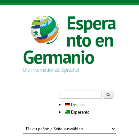
Skip to main content
Espera
nto en
Germanio
Die internationale Sprache!
Search form
Serĉi
Deutsch
Esperanto