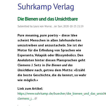
Suhrkamp Verlag
Die Bienen und das Unsichtbare
Submitted by
Louis von Wunsc...
on Sun, 2020-10-25 21:19
Pure meaning, pure poetry – diese Idee
scheint Menschen in allen Jahrhunderten
umzutreiben und anzustacheln. Sie ist der
Motor für die Erfindung von Sprachen wie
Esperanto, Volapük oder Blissymbolics. Den
Anekdoten hinter diesen Plansprachen geht
Clemens J. Setz in
Die Bienen und das
Unsichtbare
nach, getreu dem Motto: »Erzähl
die beste Geschichte, die du kennst, so wahr
wie möglich.«
Link zum Artikel:
https://www.suhrkamp.de/buecher/die_bienen_und_das_unsich
clemens_j...
(link is external)