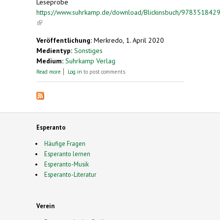
Leseprobe
https://www.suhrkamp.de/download/Blickinsbuch/978351842
(link is external)
Veröffentlichung:
Merkredo, 1. April 2020
Medientyp:
Sonstiges
Medium:
Suhrkamp Verlag
about Die Bienen und das Unsichtbare
Read more
Log in
to post comments
Esperanto
Häufige Fragen
Esperanto lernen
Esperanto-Musik
Esperanto-Literatur
Verein