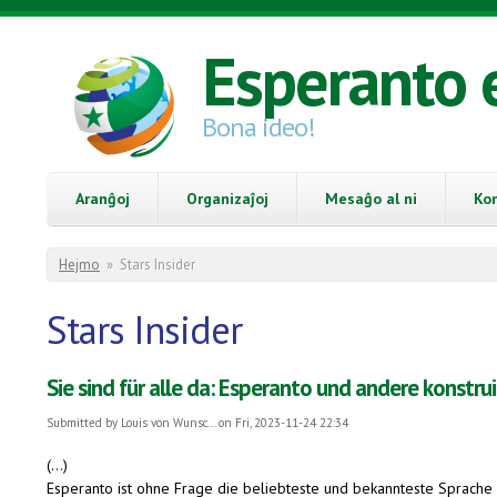
Skip to main content
Esperanto 
Bona ideo!
Aranĝoj
Organizaĵoj
Mesaĝo al ni
Ko
You are here
Hejmo
»
Stars Insider
Stars Insider
Sie sind für alle da: Esperanto und andere konstru
Submitted by
Louis von Wunsc...
on Fri, 2023-11-24 22:34
(...)
Esperanto ist ohne Frage die beliebteste und bekannteste Sprache de