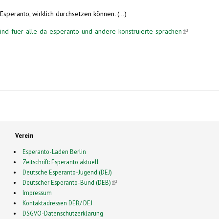
Esperanto, wirklich durchsetzen können. (...)
-sind-fuer-alle-da-esperanto-und-andere-konstruierte-sprachen
(link is exter
Verein
Esperanto-Laden Berlin
Zeitschrift: Esperanto aktuell
Deutsche Esperanto-Jugend (DEJ)
Deutscher Esperanto-Bund (DEB)
(link is external)
Impressum
Kontaktadressen DEB/ DEJ
DSGVO-Datenschutzerklärung