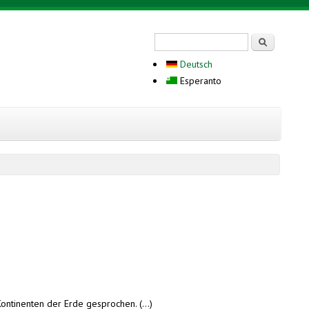
Search form
Serĉi
Deutsch
Esperanto
ontinenten der Erde gesprochen. (...)