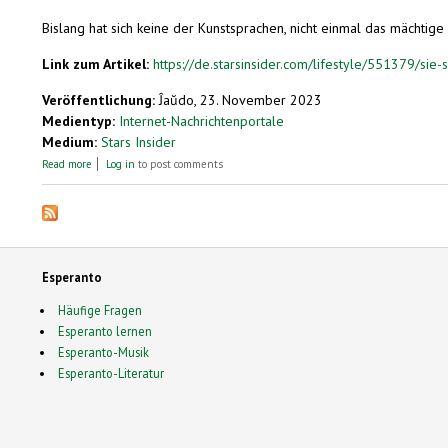
Bislang hat sich keine der Kunstsprachen, nicht einmal das mächtige 
Link zum Artikel:
https://de.starsinsider.com/lifestyle/551379/sie
Veröffentlichung:
Ĵaŭdo, 23. November 2023
Medientyp:
Internet-Nachrichtenportale
Medium:
Stars Insider
about Sie sind für alle da: Esperanto und andere konstruierte Sprachen
Read more
Log in
to post comments
Esperanto
Häufige Fragen
Esperanto lernen
Esperanto-Musik
Esperanto-Literatur