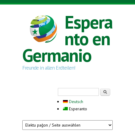
Skip to main content
Espera
nto en
Germanio
Freunde in allen Erdteilen!
Search form
Serĉi
Deutsch
Esperanto