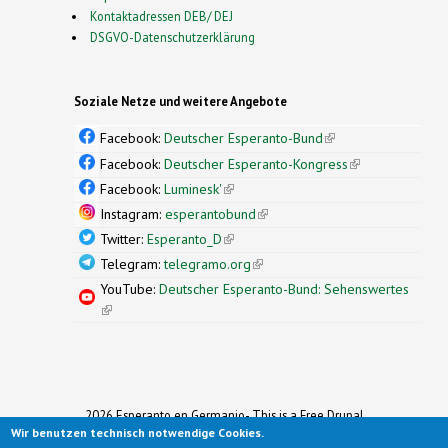
Kontaktadressen DEB/ DEJ
DSGVO-Datenschutzerklärung
Soziale Netze und weitere Angebote
Facebook:
Deutscher Esperanto-Bund
(link is
external)
Facebook:
Deutscher Esperanto-Kongress
(link is
external)
Facebook:
Luminesk'
(link is external)
Instagram:
esperantobund
(link is external)
Twitter:
Esperanto_D
(link is external)
Telegram:
telegramo.org
(link is external)
YouTube:
Deutscher Esperanto-Bund: Sehenswertes
(link is external)
2026 Esperanto en Germanio- This is a Free Drupal
Wir benutzen technisch notwendige Cookies.
Theme