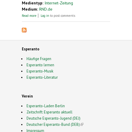
Medientyp:
Internet-Zeitung
Medium:
RND.de
about Eine Sprache für alle: Wie Esperanto die
Read more
Log in
to post comments
Menschen leichter zusammenbringen könnte
Esperanto
Häufige Fragen
Esperanto lernen
Esperanto-Musik
Esperanto-Literatur
Verein
Esperanto-Laden Berlin
Zeitschrift: Esperanto aktuell
Deutsche Esperanto-Jugend (DEJ)
Deutscher Esperanto-Bund (DEB)
(link is external)
Impressum