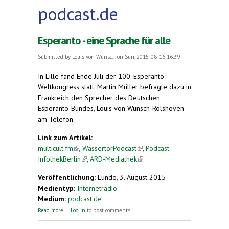
podcast.de
Esperanto - eine Sprache für alle
Submitted by
Louis von Wunsc...
on Sun, 2015-08-16 16:39
In Lille fand Ende Juli der 100. Esperanto-
Weltkongress statt. Martin Müller befragte dazu in
Frankreich den Sprecher des Deutschen
Esperanto-Bundes, Louis von Wunsch-Rolshoven
am Telefon.
Link zum Artikel:
multicult.fm
(link is external)
,
WassertorPodcast
(link is external)
,
Podcast
InfothekBerlin
(link is external)
,
ARD-Mediathek
(link is external)
Veröffentlichung:
Lundo, 3. August 2015
Medientyp:
Internetradio
Medium:
podcast.de
about Esperanto - eine Sprache für alle
Read more
Log in
to post comments