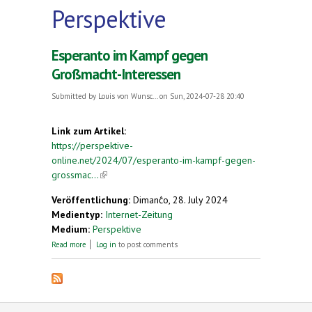
Perspektive
Esperanto im Kampf gegen
Großmacht-Interessen
Submitted by
Louis von Wunsc...
on Sun, 2024-07-28 20:40
Link zum Artikel:
https://perspektive-
online.net/2024/07/esperanto-im-kampf-gegen-
grossmac...
(link is external)
Veröffentlichung:
Dimanĉo, 28. July 2024
Medientyp:
Internet-Zeitung
Medium:
Perspektive
about Esperanto im Kampf gegen Großmacht-
Read more
Log in
to post comments
Interessen