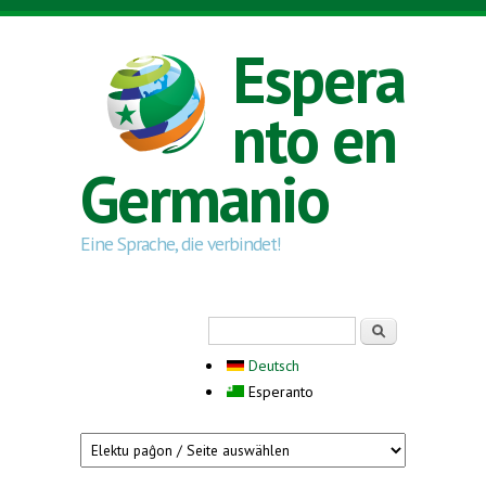
Skip to main content
Espera
nto en
Germanio
Eine Sprache, die verbindet!
Search form
Serĉi
Deutsch
Esperanto