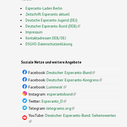
Esperanto-Laden Berlin
Zeitschrift: Esperanto aktuell
Deutsche Esperanto-Jugend (DEJ)
Deutscher Esperanto-Bund (DEB)
(link is external)
Impressum
Kontaktadressen DEB/ DEJ
DSGVO-Datenschutzerklärung
Soziale Netze und weitere Angebote
Facebook:
Deutscher Esperanto-Bund
(link is
external)
Facebook:
Deutscher Esperanto-Kongress
(link is
external)
Facebook:
Luminesk'
(link is external)
Instagram:
esperantobund
(link is external)
Twitter:
Esperanto_D
(link is external)
Telegram:
telegramo.org
(link is external)
YouTube:
Deutscher Esperanto-Bund: Sehenswertes
(link is external)