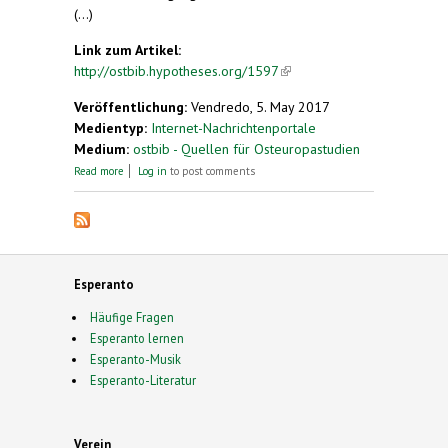
(...)
Link zum Artikel:
http://ostbib.hypotheses.org/1597
(link is external)
Veröffentlichung:
Vendredo, 5. May 2017
Medientyp:
Internet-Nachrichtenportale
Medium:
ostbib - Quellen für Osteuropastudien
about Virtuelle Ausstellung der Bayerischen
Read more
Log in
to post comments
Staatsbibliothek: Ludwik Lejzer Zamenhof –
Begründer der Plansprache „Esperanto“
Esperanto
Häufige Fragen
Esperanto lernen
Esperanto-Musik
Esperanto-Literatur
Verein