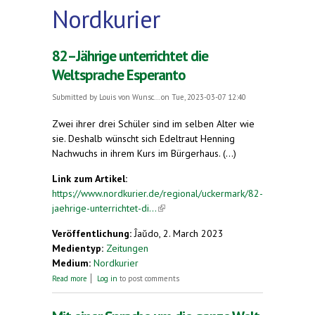
Nordkurier
82–Jährige unterrichtet die
Weltsprache Esperanto
Submitted by
Louis von Wunsc...
on Tue, 2023-03-07 12:40
Zwei ihrer drei Schüler sind im selben Alter wie
sie. Deshalb wünscht sich Edeltraut Henning
Nachwuchs in ihrem Kurs im Bürgerhaus. (...)
Link zum Artikel:
https://www.nordkurier.de/regional/uckermark/82-
jaehrige-unterrichtet-di...
(link is external)
Veröffentlichung:
Ĵaŭdo, 2. March 2023
Medientyp:
Zeitungen
Medium:
Nordkurier
about 82–Jährige unterrichtet die Weltsprache
Read more
Log in
to post comments
Esperanto