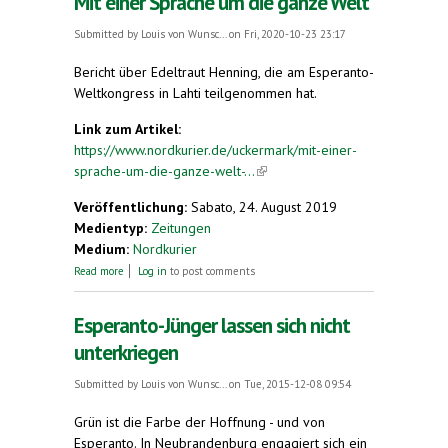
Mit einer Sprache um die ganze Welt
Submitted by
Louis von Wunsc...
on Fri, 2020-10-23 23:17
Bericht über Edeltraut Henning, die am Esperanto-
Weltkongress in Lahti teilgenommen hat.
Link zum Artikel:
https://www.nordkurier.de/uckermark/mit-einer-
sprache-um-die-ganze-welt-...
(link is external)
Veröffentlichung:
Sabato, 24. August 2019
Medientyp:
Zeitungen
Medium:
Nordkurier
about Mit einer Sprache um die ganze Welt
Read more
Log in
to post comments
Esperanto-Jünger lassen sich nicht
unterkriegen
Submitted by
Louis von Wunsc...
on Tue, 2015-12-08 09:54
Grün ist die Farbe der Hoffnung - und von
Esperanto. In Neubrandenburg engagiert sich ein