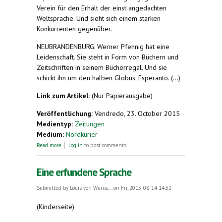
Verein für den Erhalt der einst angedachten
Weltsprache. Und sieht sich einem starken
Konkurrenten gegenüber.
NEUBRANDENBURG: Werner Pfennig hat eine
Leidenschaft. Sie steht in Form von Büchern und
Zeitschriften in seinem Bücherregal. Und sie
schickt ihn um den halben Globus: Esperanto. (...)
Link zum Artikel:
(Nur Papierausgabe)
Veröffentlichung:
Vendredo, 23. October 2015
Medientyp:
Zeitungen
Medium:
Nordkurier
about Esperanto-Jünger lassen sich nicht
Read more
Log in
to post comments
unterkriegen
Eine erfundene Sprache
Submitted by
Louis von Wunsc...
on Fri, 2015-08-14 14:52
(Kinderseite)