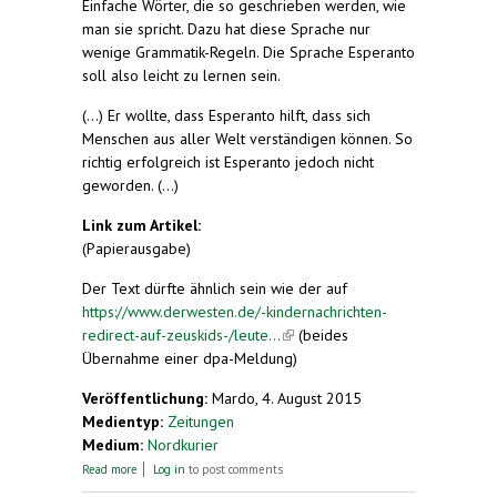
Einfache Wörter, die so geschrieben werden, wie
man sie spricht. Dazu hat diese Sprache nur
wenige Grammatik-Regeln. Die Sprache Esperanto
soll also leicht zu lernen sein.
(...) Er wollte, dass Esperanto hilft, dass sich
Menschen aus aller Welt verständigen können. So
richtig erfolgreich ist Esperanto jedoch nicht
geworden. (...)
Link zum Artikel:
(Papierausgabe)
Der Text dürfte ähnlich sein wie der auf
https://www.derwesten.de/-kindernachrichten-
redirect-auf-zeuskids-/leute...
(link is external)
(beides
Übernahme einer dpa-Meldung)
Veröffentlichung:
Mardo, 4. August 2015
Medientyp:
Zeitungen
Medium:
Nordkurier
about Eine erfundene Sprache
Read more
Log in
to post comments