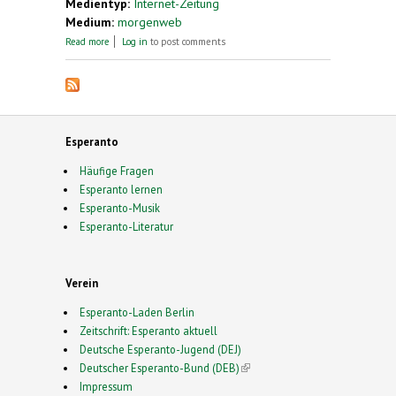
Medientyp:
Internet-Zeitung
Medium:
morgenweb
about Esperanto in „Visbadenio“
Read more
Log in
to post comments
Esperanto
Häufige Fragen
Esperanto lernen
Esperanto-Musik
Esperanto-Literatur
Verein
Esperanto-Laden Berlin
Zeitschrift: Esperanto aktuell
Deutsche Esperanto-Jugend (DEJ)
Deutscher Esperanto-Bund (DEB)
(link is external)
Impressum