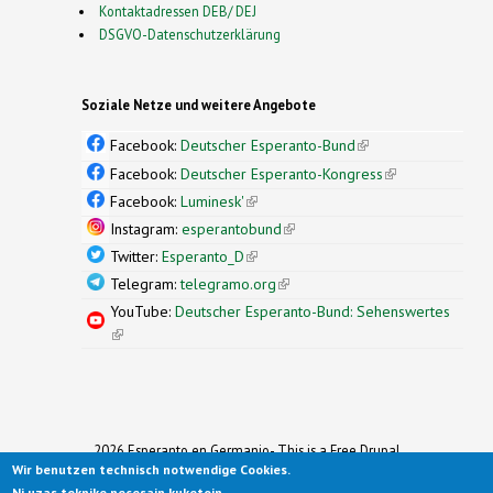
Kontaktadressen DEB/ DEJ
DSGVO-Datenschutzerklärung
Soziale Netze und weitere Angebote
Facebook:
Deutscher Esperanto-Bund
(link is
external)
Facebook:
Deutscher Esperanto-Kongress
(link is
external)
Facebook:
Luminesk'
(link is external)
Instagram:
esperantobund
(link is external)
Twitter:
Esperanto_D
(link is external)
Telegram:
telegramo.org
(link is external)
YouTube:
Deutscher Esperanto-Bund: Sehenswertes
(link is external)
2026 Esperanto en Germanio- This is a Free Drupal
Wir benutzen technisch notwendige Cookies.
Theme
Ported to Drupal for the Open Source Community by
Ni uzas teknike necesajn kuketojn.