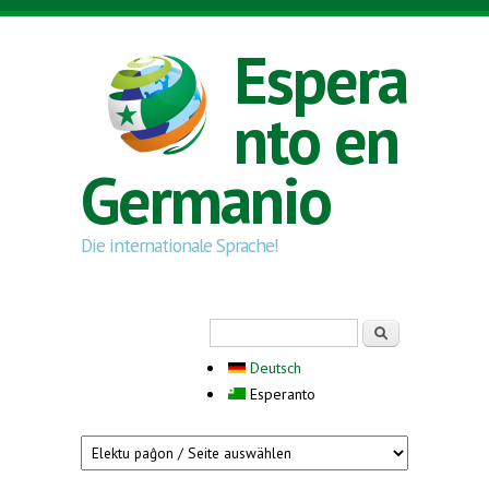
Skip to main content
Espera
nto en
Germanio
Die internationale Sprache!
Search form
Serĉi
Deutsch
Esperanto