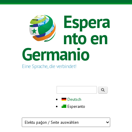
Skip to main content
Espera
nto en
Germanio
Eine Sprache, die verbindet!
Search form
Serĉi
Deutsch
Esperanto