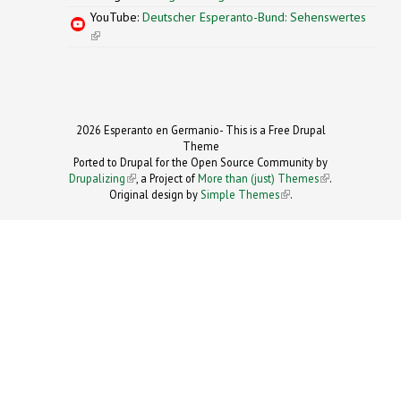
YouTube:
Deutscher Esperanto-Bund: Sehenswertes
(link is external)
2026 Esperanto en Germanio- This is a Free Drupal
Theme
Ported to Drupal for the Open Source Community by
Drupalizing
(link is external)
, a Project of
More than (just) Themes
(link is
.
Original design by
Simple Themes
.
(link is
external)
external)