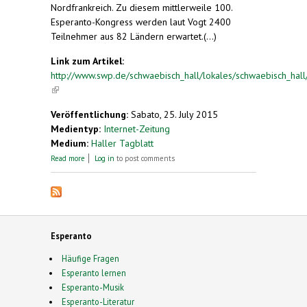
Nordfrankreich. Zu diesem mittlerweile 100.
Esperanto-Kongress werden laut Vogt 2400
Teilnehmer aus 82 Ländern erwartet.(...)
Link zum Artikel:
http://www.swp.de/schwaebisch_hall/lokales/schwaebisch_hall
(link is external)
Veröffentlichung:
Sabato, 25. July 2015
Medientyp:
Internet-Zeitung
Medium:
Haller Tagblatt
about Weltkongress Esperanto: Vogt fährt nach Lille
Read more
Log in
to post comments
Esperanto
Häufige Fragen
Esperanto lernen
Esperanto-Musik
Esperanto-Literatur