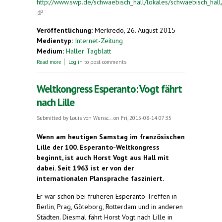
http://www.swp.de/schwaebisch_hall/lokales/schwaebisch_hall
(link is external)
Veröffentlichung:
Merkredo, 26. August 2015
Medientyp:
Internet-Zeitung
Medium:
Haller Tagblatt
about Klaus Demmel erhält Post aus dem
Read more
Log in
to post comments
Buckingham-Palast in London
Weltkongress Esperanto: Vogt fährt
nach Lille
Submitted by
Louis von Wunsc...
on Fri, 2015-08-14 07:35
Wenn am heutigen Samstag im französischen
Lille der 100. Esperanto-Weltkongress
beginnt, ist auch Horst Vogt aus Hall mit
dabei. Seit 1963 ist er von der
internationalen Plansprache fasziniert.
Er war schon bei früheren Esperanto-Treffen in
Berlin, Prag, Göteborg, Rotterdam und in anderen
Städten. Diesmal fährt Horst Vogt nach Lille in