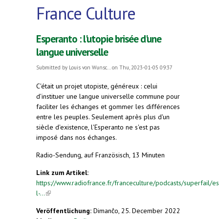
France Culture
Esperanto : l'utopie brisée d'une
langue universelle
Submitted by
Louis von Wunsc...
on Thu, 2023-01-05 09:37
C'était un projet utopiste, généreux : celui
d'instituer une langue universelle commune pour
faciliter les échanges et gommer les différences
entre les peuples. Seulement après plus d'un
siècle d'existence, l'Esperanto ne s'est pas
imposé dans nos échanges.
Radio-Sendung, auf Französisch, 13 Minuten
Link zum Artikel:
https://www.radiofrance.fr/franceculture/podcasts/superfail/e
l-...
(link is external)
Veröffentlichung:
Dimanĉo, 25. December 2022