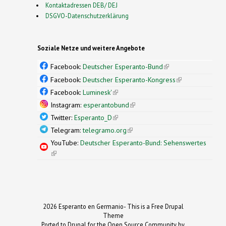
Kontaktadressen DEB/ DEJ
DSGVO-Datenschutzerklärung
Soziale Netze und weitere Angebote
Facebook:
Deutscher Esperanto-Bund
(link is
external)
Facebook:
Deutscher Esperanto-Kongress
(link is
external)
Facebook:
Luminesk'
(link is external)
Instagram:
esperantobund
(link is external)
Twitter:
Esperanto_D
(link is external)
Telegram:
telegramo.org
(link is external)
YouTube:
Deutscher Esperanto-Bund: Sehenswertes
(link is external)
2026 Esperanto en Germanio- This is a Free Drupal
Theme
Ported to Drupal for the Open Source Community by