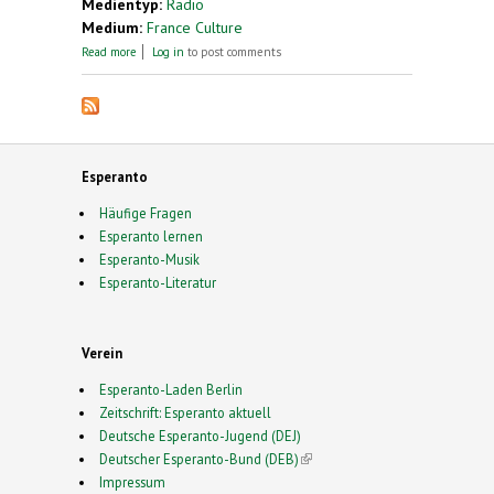
Medientyp:
Radio
Medium:
France Culture
about Esperanto : l'utopie brisée d'une langue
Read more
Log in
to post comments
universelle
Esperanto
Häufige Fragen
Esperanto lernen
Esperanto-Musik
Esperanto-Literatur
Verein
Esperanto-Laden Berlin
Zeitschrift: Esperanto aktuell
Deutsche Esperanto-Jugend (DEJ)
Deutscher Esperanto-Bund (DEB)
(link is external)
Impressum