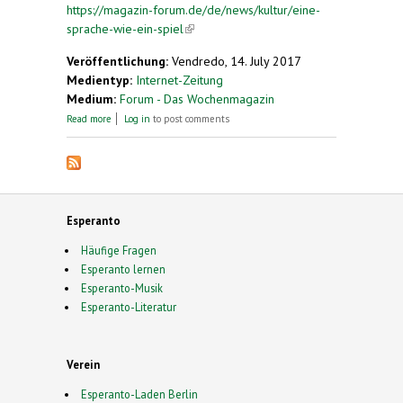
https://magazin-forum.de/de/news/kultur/eine-
sprache-wie-ein-spiel
(link is external)
Veröffentlichung:
Vendredo, 14. July 2017
Medientyp:
Internet-Zeitung
Medium:
Forum - Das Wochenmagazin
about Eine Sprache wie ein Spiel
Read more
Log in
to post comments
Esperanto
Häufige Fragen
Esperanto lernen
Esperanto-Musik
Esperanto-Literatur
Verein
Esperanto-Laden Berlin