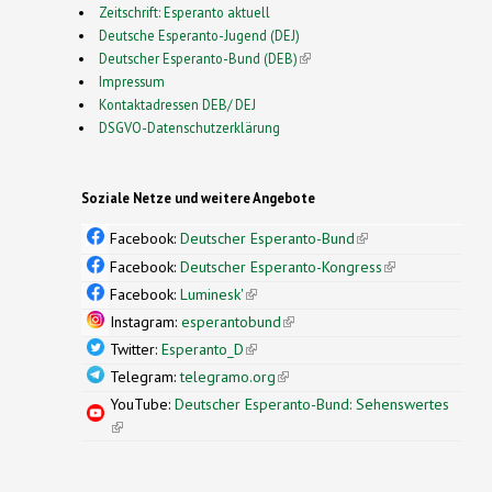
Zeitschrift: Esperanto aktuell
Deutsche Esperanto-Jugend (DEJ)
Deutscher Esperanto-Bund (DEB)
(link is external)
Impressum
Kontaktadressen DEB/ DEJ
DSGVO-Datenschutzerklärung
Soziale Netze und weitere Angebote
Facebook:
Deutscher Esperanto-Bund
(link is
external)
Facebook:
Deutscher Esperanto-Kongress
(link is
external)
Facebook:
Luminesk'
(link is external)
Instagram:
esperantobund
(link is external)
Twitter:
Esperanto_D
(link is external)
Telegram:
telegramo.org
(link is external)
YouTube:
Deutscher Esperanto-Bund: Sehenswertes
(link is external)