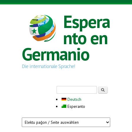
Skip to main content
Espera
nto en
Germanio
Die internationale Sprache!
Search form
Serĉi
Deutsch
Esperanto