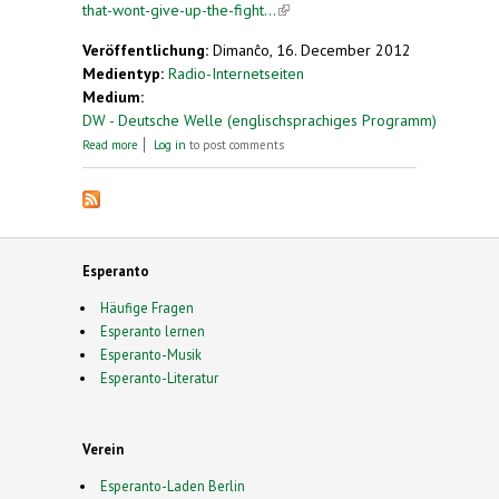
that-wont-give-up-the-fight...
(link is external)
Veröffentlichung:
Dimanĉo, 16. December 2012
Medientyp:
Radio-Internetseiten
Medium:
DW - Deutsche Welle (englischsprachiges Programm)
about Esperanto, the language that won't give up
Read more
Log in
to post comments
the fight
Esperanto
Häufige Fragen
Esperanto lernen
Esperanto-Musik
Esperanto-Literatur
Verein
Esperanto-Laden Berlin