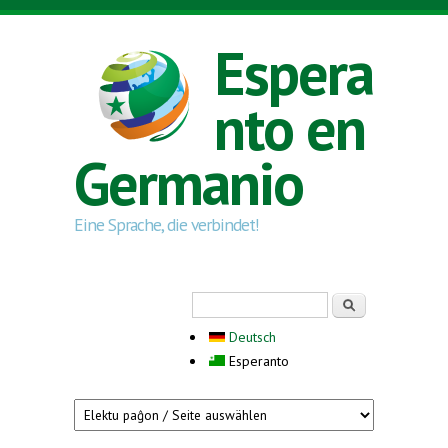
Skip to main content
Espera
nto en
Germanio
Eine Sprache, die verbindet!
Search form
Serĉi
Deutsch
Esperanto