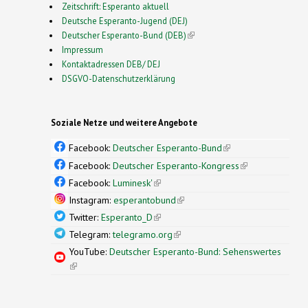
Zeitschrift: Esperanto aktuell
Deutsche Esperanto-Jugend (DEJ)
Deutscher Esperanto-Bund (DEB)
(link is external)
Impressum
Kontaktadressen DEB/ DEJ
DSGVO-Datenschutzerklärung
Soziale Netze und weitere Angebote
Facebook:
Deutscher Esperanto-Bund
(link is
external)
Facebook:
Deutscher Esperanto-Kongress
(link is
external)
Facebook:
Luminesk'
(link is external)
Instagram:
esperantobund
(link is external)
Twitter:
Esperanto_D
(link is external)
Telegram:
telegramo.org
(link is external)
YouTube:
Deutscher Esperanto-Bund: Sehenswertes
(link is external)