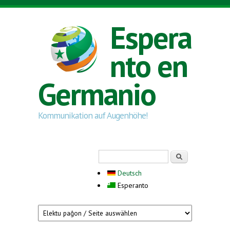
Skip to main content
Espera
nto en
Germanio
Kommunikation auf Augenhöhe!
Search form
Serĉi
Deutsch
Esperanto