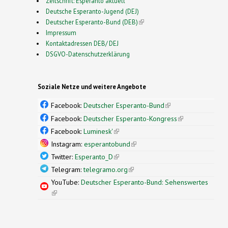
Zeitschrift: Esperanto aktuell
Deutsche Esperanto-Jugend (DEJ)
Deutscher Esperanto-Bund (DEB)
(link is external)
Impressum
Kontaktadressen DEB/ DEJ
DSGVO-Datenschutzerklärung
Soziale Netze und weitere Angebote
Facebook:
Deutscher Esperanto-Bund
(link is
external)
Facebook:
Deutscher Esperanto-Kongress
(link is
external)
Facebook:
Luminesk'
(link is external)
Instagram:
esperantobund
(link is external)
Twitter:
Esperanto_D
(link is external)
Telegram:
telegramo.org
(link is external)
YouTube:
Deutscher Esperanto-Bund: Sehenswertes
(link is external)