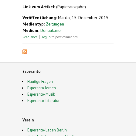
Link zum Artikel:
(Papierausgabe)
Veröffentlichung:
Mardo, 15. December 2015
Medientyp:
Zeitungen
Medium:
Donaukurier
about "Man hat schnell ein Erfolgserlebnis"
Read more
Log in
to post comments
Esperanto
Häufige Fragen
Esperanto lernen
Esperanto-Musik
Esperanto-Literatur
Verein
Esperanto-Laden Berlin