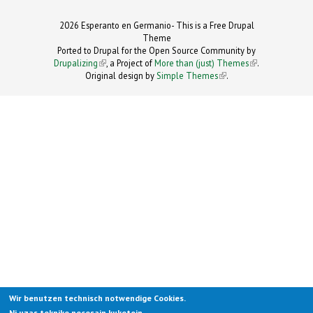
2026 Esperanto en Germanio- This is a Free Drupal
Theme
Ported to Drupal for the Open Source Community by
Drupalizing
(link is external)
, a Project of
More than (just) Themes
(link is
.
Original design by
Simple Themes
.
(link is
external)
external)
Wir benutzen technisch notwendige Cookies.
Ni uzas teknike necesajn kuketojn.