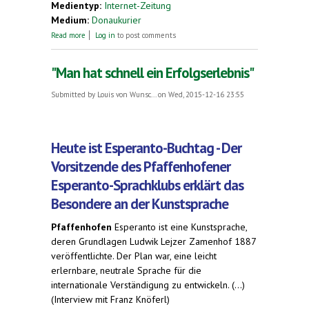
Medientyp:
Internet-Zeitung
Medium:
Donaukurier
about Gespräch mit Franz Knöferl, dem
Read more
Log in
to post comments
Vorsitzenden des Pfaffenhofener Esperanto-
Sprachklubs
"Man hat schnell ein Erfolgserlebnis"
Submitted by
Louis von Wunsc...
on Wed, 2015-12-16 23:55
Heute ist Esperanto-Buchtag - Der
Vorsitzende des Pfaffenhofener
Esperanto-Sprachklubs erklärt das
Besondere an der Kunstsprache
Pfaffenhofen
Esperanto ist eine Kunstsprache,
deren Grundlagen Ludwik Lejzer Zamenhof 1887
veröffentlichte. Der Plan war, eine leicht
erlernbare, neutrale Sprache für die
internationale Verständigung zu entwickeln. (...)
(Interview mit Franz Knöferl)