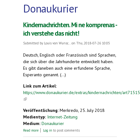
Donaukurier
Kindernachrichten. Mi ne komprenas -
ich verstehe das nicht!
Submitted by
Louis von Wunsc...
on Thu, 2018-07-26 10:05
Deutsch, Englisch oder Französisch sind Sprachen,
die sich über die Jahrhunderte entwickelt haben.
Es gibt daneben auch eine erfundene Sprache,
Esperanto genannt. (...)
Link zum Artikel:
https://www.donaukurier.de/extras/kindernachrichten/art715
(link is external)
Veröffentlichung:
Merkredo, 25. July 2018
Medientyp:
Internet-Zeitung
Medium:
Donaukurier
about Kindernachrichten. Mi ne komprenas - ich
Read more
Log in
to post comments
verstehe das nicht!