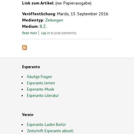
Link zum Artikel:
(nur Papierausgabe)
Veröffentlichung:
Mardo, 13. September 2016
Medientyp:
Zeitungen
Medium:
B.Z.
about Ein Mann der Sprache schweigt für immer
Read more
Log in
to post comments
Esperanto
Häufige Fragen
Esperanto lernen
Esperanto-Musik
Esperanto-Literatur
Verein
Esperanto-Laden Berlin
Zeitschrift: Esperanto aktuell