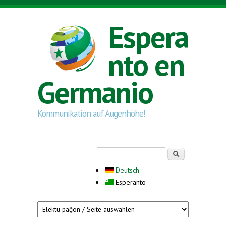
Skip to main content
Espera
nto en
Germanio
Kommunikation auf Augenhöhe!
Search form
Serĉi
Deutsch
Esperanto