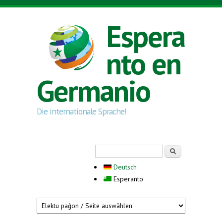
Skip to main content
Espera
nto en
Germanio
Die internationale Sprache!
Search form
Serĉi
Deutsch
Esperanto