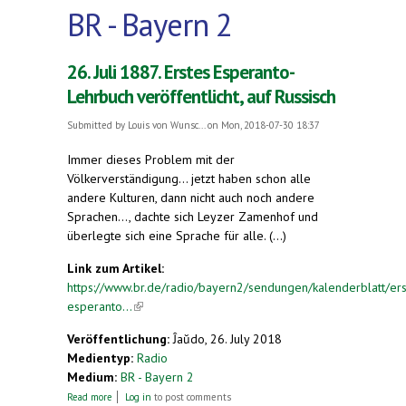
BR - Bayern 2
26. Juli 1887. Erstes Esperanto-
Lehrbuch veröffentlicht, auf Russisch
Submitted by
Louis von Wunsc...
on Mon, 2018-07-30 18:37
Immer dieses Problem mit der
Völkerverständigung… jetzt haben schon alle
andere Kulturen, dann nicht auch noch andere
Sprachen…, dachte sich Leyzer Zamenhof und
überlegte sich eine Sprache für alle. (...)
Link zum Artikel:
https://www.br.de/radio/bayern2/sendungen/kalenderblatt/ers
esperanto...
(link is external)
Veröffentlichung:
Ĵaŭdo, 26. July 2018
Medientyp:
Radio
Medium:
BR - Bayern 2
about 26. Juli 1887. Erstes Esperanto-Lehrbuch
Read more
Log in
to post comments