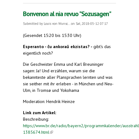
veröffentlicht, auf Russisch
Bonvenon al nia revuo "Sozusagen"
Submitted by
Louis von Wunsc...
on Sat, 2018-05-12 07:17
(Gesendet 15:20 bis 15:30 Uhr)
Esperanto - ĉu ankoraŭ ekzistas? -
gibt's das
eigentlich noch?
Die Geschwister Emma und Karl Breuninger
sagen: Ja! Und erzählen, warum sie die
bekannteste aller Plansprachen lernten und was
sie seither mit ihr erleben - in München und Neu-
Ulm, in Tromsø und Yokohama
Moderation: Hendrik Heinze
Link zum Artikel:
Beschreibung:
https://www.br.de/radio/bayern2/programmkalender/ausstrah
1385674.html
(link is external)