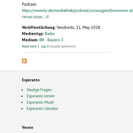
Podcast:
https://www.br.de/mediathek/podcast/sozusagen/bonvenon-al
revuo-sozu...
(link is external)
Veröffentlichung:
Vendredo, 11. May 2018
Medientyp:
Radio
Medium:
BR - Bayern 2
about Bonvenon al nia revuo "Sozusagen"
Read more
Log in
to post comments
Esperanto
Häufige Fragen
Esperanto lernen
Esperanto-Musik
Esperanto-Literatur
Verein