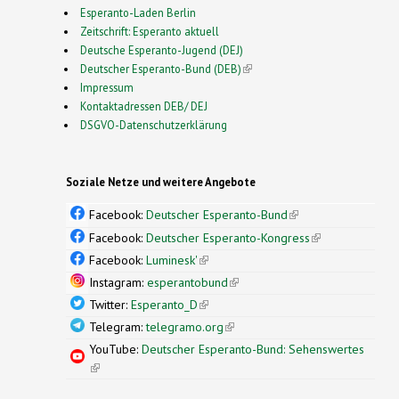
Esperanto-Laden Berlin
Zeitschrift: Esperanto aktuell
Deutsche Esperanto-Jugend (DEJ)
Deutscher Esperanto-Bund (DEB)
(link is external)
Impressum
Kontaktadressen DEB/ DEJ
DSGVO-Datenschutzerklärung
Soziale Netze und weitere Angebote
Facebook:
Deutscher Esperanto-Bund
(link is
external)
Facebook:
Deutscher Esperanto-Kongress
(link is
external)
Facebook:
Luminesk'
(link is external)
Instagram:
esperantobund
(link is external)
Twitter:
Esperanto_D
(link is external)
Telegram:
telegramo.org
(link is external)
YouTube:
Deutscher Esperanto-Bund: Sehenswertes
(link is external)