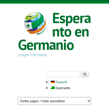
Skip to main content
Espera
nto en
Germanio
Lingvo internacia!
Search form
Serĉi
Deutsch
Esperanto