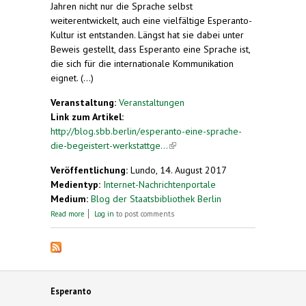
Jahren nicht nur die Sprache selbst
weiterentwickelt, auch eine vielfältige Esperanto-
Kultur ist entstanden. Längst hat sie dabei unter
Beweis gestellt, dass Esperanto eine Sprache ist,
die sich für die internationale Kommunikation
eignet. (...)
Veranstaltung:
Veranstaltungen
Link zum Artikel:
http://blog.sbb.berlin/esperanto-eine-sprache-
die-begeistert-werkstattge...
(link is external)
Veröffentlichung:
Lundo, 14. August 2017
Medientyp:
Internet-Nachrichtenportale
Medium:
Blog der Staatsbibliothek Berlin
about Esperanto – eine Sprache, die begeistert.
Read more
Log in
to post comments
Werkstattgespräch am 21.9.
Esperanto