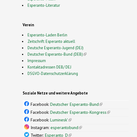
Esperanto-Literatur
Verein
Esperanto-Laden Berlin
Zeitschrift: Esperanto aktuell
Deutsche Esperanto-Jugend (DEJ)
Deutscher Esperanto-Bund (DEB)
(link is external)
Impressum
Kontaktadressen DEB/ DEJ
DSGVO-Datenschutzerklärung
Soziale Netze und weitere Angebote
Facebook:
Deutscher Esperanto-Bund
(link is
external)
Facebook:
Deutscher Esperanto-Kongress
(link is
external)
Facebook:
Luminesk'
(link is external)
Instagram:
esperantobund
(link is external)
Twitter:
Esperanto_D
(link is external)