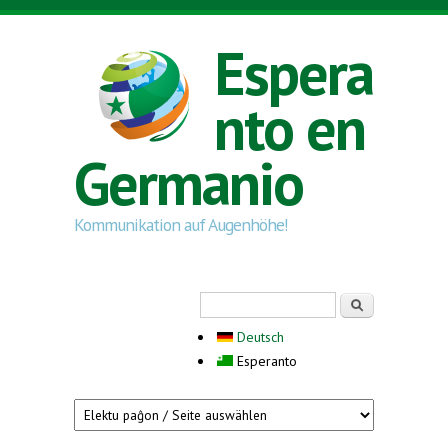
Skip to main content
Espera
nto en
Germanio
Kommunikation auf Augenhöhe!
Search form
Serĉi
Deutsch
Esperanto