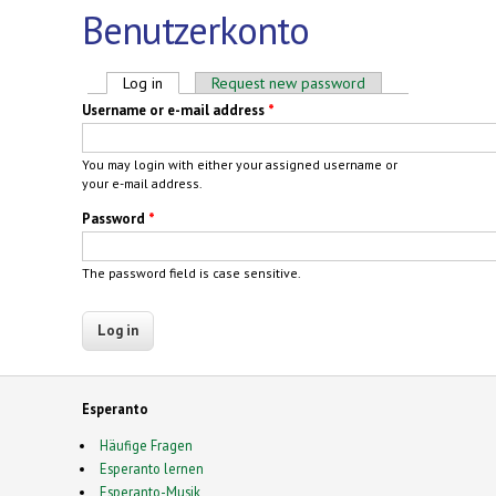
Benutzerkonto
Primary tabs
Log in
(active tab)
Request new password
Username or e-mail address
*
You may login with either your assigned username or
your e-mail address.
Password
*
The password field is case sensitive.
Esperanto
Häufige Fragen
Esperanto lernen
Esperanto-Musik