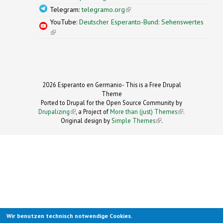
Telegram:
telegramo.org
(link is external)
YouTube:
Deutscher Esperanto-Bund: Sehenswertes
(link is external)
2026 Esperanto en Germanio- This is a Free Drupal
Theme
Ported to Drupal for the Open Source Community by
Drupalizing
(link is external)
, a Project of
More than (just) Themes
(link is
.
Original design by
Simple Themes
.
(link is
external)
external)
Wir benutzen technisch notwendige Cookies.