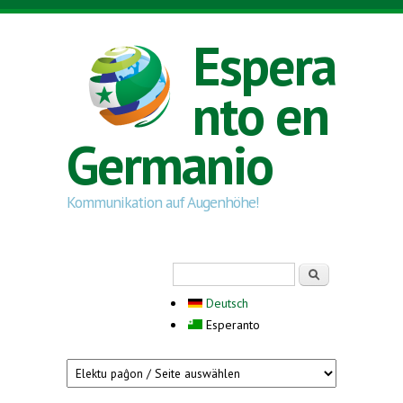
Skip to main content
Espera
nto en
Germanio
Kommunikation auf Augenhöhe!
Search form
Serĉi
Deutsch
Esperanto