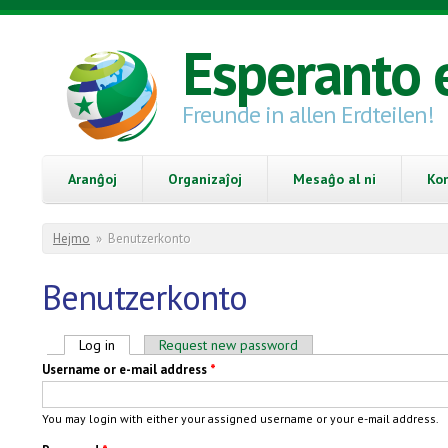
Skip to main content
Esperanto 
Freunde in allen Erdteilen!
Aranĝoj
Organizaĵoj
Mesaĝo al ni
Ko
You are here
Hejmo
»
Benutzerkonto
Benutzerkonto
Primary tabs
Log in
(active tab)
Request new password
Username or e-mail address
*
You may login with either your assigned username or your e-mail address.