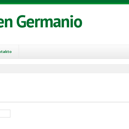
en Germanio
ntakto