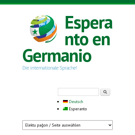
Skip to main content
Espera
nto en
Germanio
Die internationale Sprache!
Search form
Serĉi
Deutsch
Esperanto