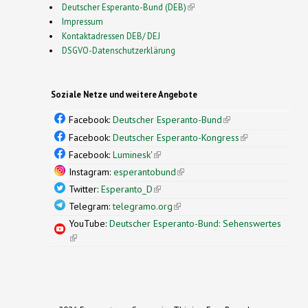
Deutscher Esperanto-Bund (DEB)
(link is external)
Impressum
Kontaktadressen DEB/ DEJ
DSGVO-Datenschutzerklärung
Soziale Netze und weitere Angebote
Facebook:
Deutscher Esperanto-Bund
(link is
external)
Facebook:
Deutscher Esperanto-Kongress
(link is
external)
Facebook:
Luminesk'
(link is external)
Instagram:
esperantobund
(link is external)
Twitter:
Esperanto_D
(link is external)
Telegram:
telegramo.org
(link is external)
YouTube:
Deutscher Esperanto-Bund: Sehenswertes
(link is external)