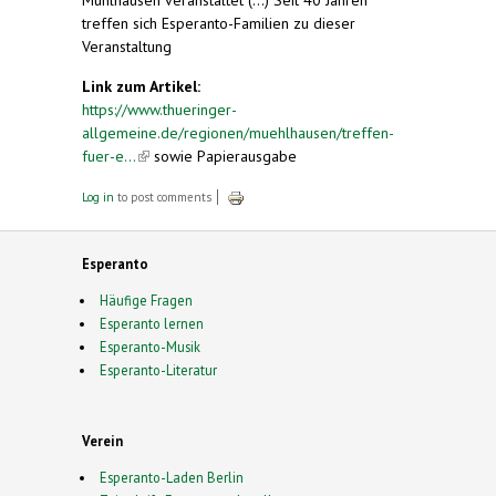
treffen sich Esperanto-Familien zu dieser
Veranstaltung
Link zum Artikel:
https://www.thueringer-
allgemeine.de/regionen/muehlhausen/treffen-
fuer-e...
(link is external)
sowie Papierausgabe
Log in
to post comments
Esperanto
Häufige Fragen
Esperanto lernen
Esperanto-Musik
Esperanto-Literatur
Verein
Esperanto-Laden Berlin