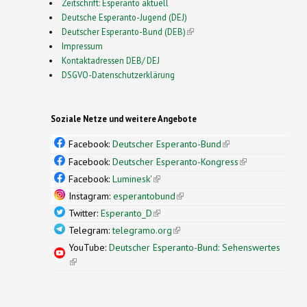
Zeitschrift: Esperanto aktuell
Deutsche Esperanto-Jugend (DEJ)
Deutscher Esperanto-Bund (DEB)
(link is external)
Impressum
Kontaktadressen DEB/ DEJ
DSGVO-Datenschutzerklärung
Soziale Netze und weitere Angebote
Facebook:
Deutscher Esperanto-Bund
(link is
external)
Facebook:
Deutscher Esperanto-Kongress
(link is
external)
Facebook:
Luminesk'
(link is external)
Instagram:
esperantobund
(link is external)
Twitter:
Esperanto_D
(link is external)
Telegram:
telegramo.org
(link is external)
YouTube:
Deutscher Esperanto-Bund: Sehenswertes
(link is external)