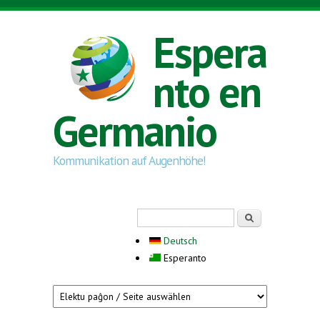
Skip to main content
Espera
nto en
Germanio
Kommunikation auf Augenhöhe!
Search form
Serĉi
Deutsch
Esperanto