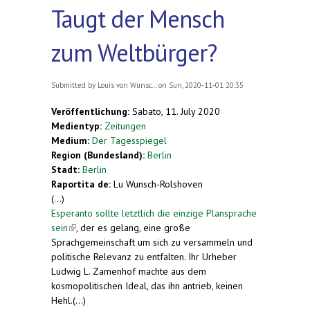
Taugt der Mensch
zum Weltbürger?
Submitted by
Louis von Wunsc...
on Sun, 2020-11-01 20:35
Veröffentlichung:
Sabato, 11. July 2020
Medientyp:
Zeitungen
Medium:
Der Tagesspiegel
Region (Bundesland):
Berlin
Stadt:
Berlin
Raportita de:
Lu Wunsch-Rolshoven
(...)
Esperanto sollte letztlich die einzige Plansprache
sein
(link is external)
, der es gelang, eine große
Sprachgemeinschaft um sich zu versammeln und
politische Relevanz zu entfalten. Ihr Urheber
Ludwig L. Zamenhof machte aus dem
kosmopolitischen Ideal, das ihn antrieb, keinen
Hehl.(...)