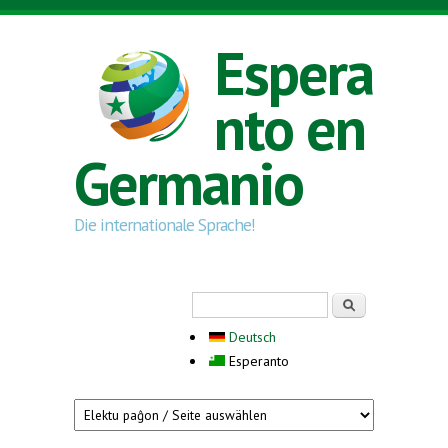
Skip to main content
Espera
nto en
Germanio
Die internationale Sprache!
Search form
Serĉi
Deutsch
Esperanto