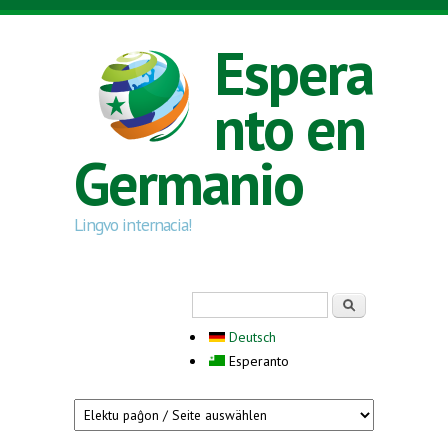
Skip to main content
Espera
nto en
Germanio
Lingvo internacia!
Search form
Serĉi
Deutsch
Esperanto