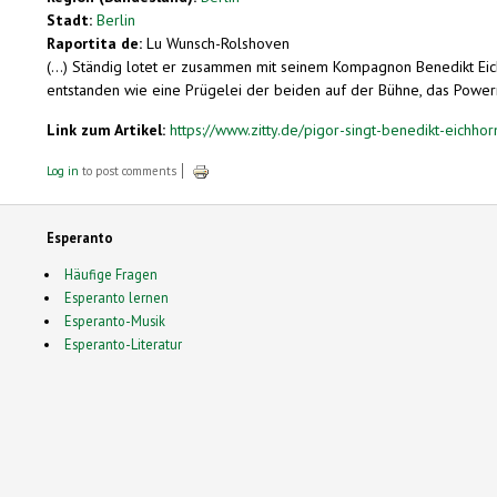
Stadt:
Berlin
Raportita de:
Lu Wunsch-Rolshoven
(...) Ständig ­lotet er zusammen mit seinem Kompagnon Bene­dikt Eic
entstanden wie eine Prügelei der beiden auf der Bühne, das Powern
Link zum Artikel:
https://www.zitty.de/pigor-singt-benedikt-eichho
Log in
to post comments
Esperanto
Häufige Fragen
Esperanto lernen
Esperanto-Musik
Esperanto-Literatur