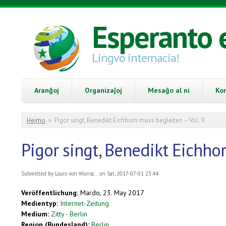
Skip to main content
Esperanto 
Lingvo internacia!
Aranĝoj
Organizaĵoj
Mesaĝo al ni
Ko
You are here
Hejmo
»
Pigor singt, Benedikt Eichhorn muss begleiten – Vol. 9
Pigor singt, Benedikt Eichhor
Submitted by
Louis von Wunsc...
on Sat, 2017-07-01 23:44
Veröffentlichung:
Mardo, 23. May 2017
Medientyp:
Internet-Zeitung
Medium:
Zitty - Berlin
Region (Bundesland):
Berlin