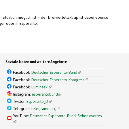
situation möglich ist – der Dreivierteltaktrap ist dabei ebenso
ger oder in Esperanto.
Soziale Netze und weitere Angebote
Facebook:
Deutscher Esperanto-Bund
(link is external)
Facebook:
Deutscher Esperanto-Kongress
(link is external)
Facebook:
Luminesk'
(link is external)
Instagram:
esperantobund
(link is external)
Twitter:
Esperanto_D
(link is external)
Telegram:
telegramo.org
(link is external)
YouTube:
Deutscher Esperanto-Bund: Sehenswertes
(link is external)