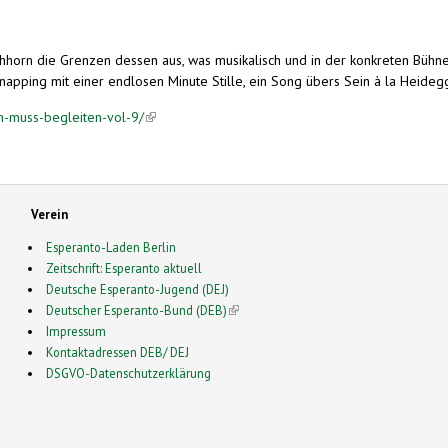
hhorn die Grenzen dessen aus, was musikalisch und in der konkreten Bühnen
apping mit einer endlosen Minute Stille, ein Song übers Sein à la Heideg
rn-muss-begleiten-vol-9/
(link is external)
Verein
Esperanto-Laden Berlin
Zeitschrift: Esperanto aktuell
Deutsche Esperanto-Jugend (DEJ)
Deutscher Esperanto-Bund (DEB)
(link is external)
Impressum
Kontaktadressen DEB/ DEJ
DSGVO-Datenschutzerklärung