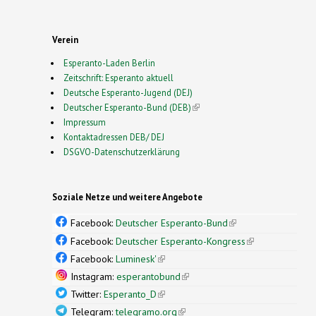
Verein
Esperanto-Laden Berlin
Zeitschrift: Esperanto aktuell
Deutsche Esperanto-Jugend (DEJ)
Deutscher Esperanto-Bund (DEB)
(link is external)
Impressum
Kontaktadressen DEB/ DEJ
DSGVO-Datenschutzerklärung
Soziale Netze und weitere Angebote
Facebook:
Deutscher Esperanto-Bund
(link is
external)
Facebook:
Deutscher Esperanto-Kongress
(link is
external)
Facebook:
Luminesk'
(link is external)
Instagram:
esperantobund
(link is external)
Twitter:
Esperanto_D
(link is external)
Telegram:
telegramo.org
(link is external)