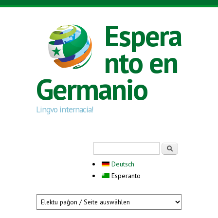
Skip to main content
Espera
nto en
Germanio
Lingvo internacia!
Search form
Serĉi
Deutsch
Esperanto