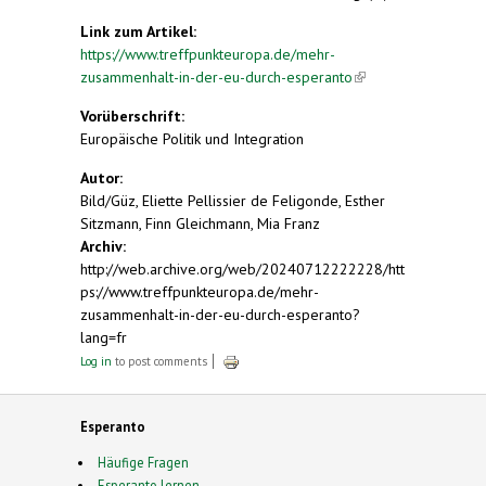
Link zum Artikel:
https://www.treffpunkteuropa.de/mehr-
zusammenhalt-in-der-eu-durch-esperanto
(link is
external)
Vorüberschrift:
Europäische Politik und Integration
Autor:
Bild/Güz, Eliette Pellissier de Feligonde, Esther
Sitzmann, Finn Gleichmann, Mia Franz
Archiv:
http://web.archive.org/web/20240712222228/htt
ps://www.treffpunkteuropa.de/mehr-
zusammenhalt-in-der-eu-durch-esperanto?
lang=fr
Log in
to post comments
Esperanto
Häufige Fragen
Esperanto lernen