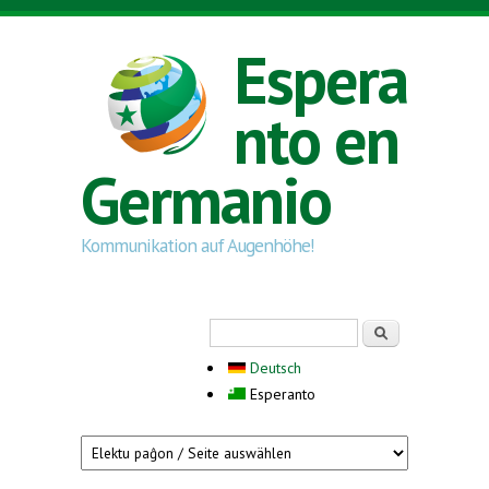
Skip to main content
Espera
nto en
Germanio
Kommunikation auf Augenhöhe!
Search form
Serĉi
Deutsch
Esperanto