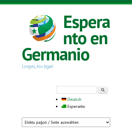
Skip to main content
Espera
nto en
Germanio
Lingvo, kiu ligas!
Search form
Serĉi
Deutsch
Esperanto