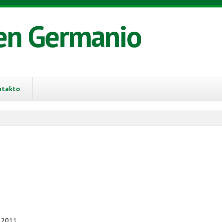
en Germanio
ntakto
. 2011