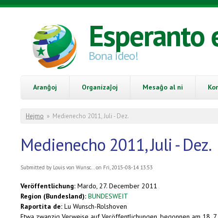
Skip to main content
Esperanto 
Bona ideo!
Aranĝoj
Organizaĵoj
Mesaĝo al ni
Ko
You are here
Hejmo
»
Medienecho 2011, Juli - Dez.
Medienecho 2011, Juli - Dez.
Submitted by
Louis von Wunsc...
on Fri, 2015-08-14 13:53
Veröffentlichung:
Mardo, 27. December 2011
Region (Bundesland):
BUNDESWEIT
Raportita de:
Lu Wunsch-Rolshoven
Etwa zwanzig Verweise auf Veröffentlichungen, begonnen am 18. 7