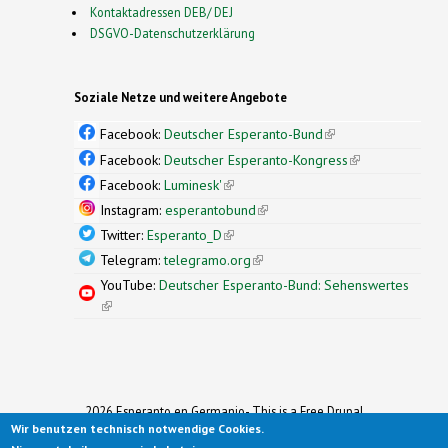
Kontaktadressen DEB/ DEJ
DSGVO-Datenschutzerklärung
Soziale Netze und weitere Angebote
Facebook:
Deutscher Esperanto-Bund
(link is
external)
Facebook:
Deutscher Esperanto-Kongress
(link is
external)
Facebook:
Luminesk'
(link is external)
Instagram:
esperantobund
(link is external)
Twitter:
Esperanto_D
(link is external)
Telegram:
telegramo.org
(link is external)
YouTube:
Deutscher Esperanto-Bund: Sehenswertes
(link is external)
2026 Esperanto en Germanio- This is a Free Drupal
Wir benutzen technisch notwendige Cookies.
Theme
Ported to Drupal for the Open Source Community by