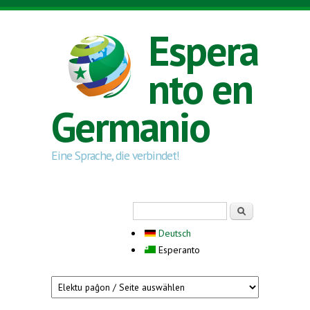
Skip to main content
Espera
nto en
Germanio
Eine Sprache, die verbindet!
Search form
Serĉi
Deutsch
Esperanto