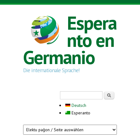
Skip to main content
Espera
nto en
Germanio
Die internationale Sprache!
Search form
Serĉi
Deutsch
Esperanto