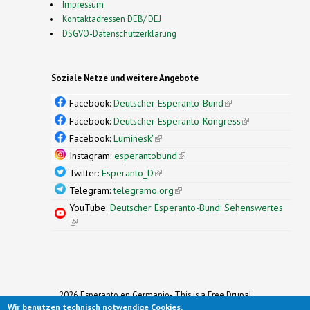
Impressum
Kontaktadressen DEB/ DEJ
DSGVO-Datenschutzerklärung
Soziale Netze und weitere Angebote
Facebook:
Deutscher Esperanto-Bund
(link is
external)
Facebook:
Deutscher Esperanto-Kongress
(link is
external)
Facebook:
Luminesk'
(link is external)
Instagram:
esperantobund
(link is external)
Twitter:
Esperanto_D
(link is external)
Telegram:
telegramo.org
(link is external)
YouTube:
Deutscher Esperanto-Bund: Sehenswertes
(link is external)
2026 Esperanto en Germanio- This is a Free Drupal
Wir benutzen technisch notwendige Cookies.
Theme