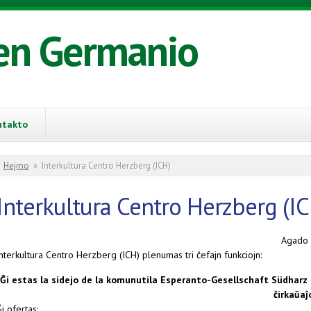
en Germanio
ntakto
You are here
Hejmo
»
Interkultura Centro Herzberg (ICH)
Interkultura Centro Herzberg (I
Agado
nterkultura Centro Herzberg (ICH) plenumas tri ĉefajn funkciojn:
Ĝi estas la sidejo de la komunutila Esperanto-Gesellschaft Südharz (
ĉirkaŭaĵ
i ofertas: