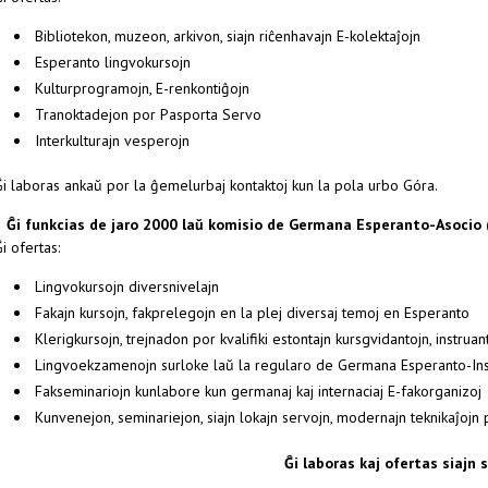
Bibliotekon, muzeon, arkivon, siajn riĉenhavajn E-kolektaĵojn
Esperanto lingvokursojn
Kulturprogramojn, E-renkontiĝojn
Tranoktadejon por Pasporta Servo
Interkulturajn vesperojn
Ĝi laboras ankaŭ por la ĝemelurbaj kontaktoj kun la pola urbo Góra.
Ĝi funkcias de jaro 2000 laŭ komisio de Germana Esperanto-Asocio (
i ofertas:
Lingvokursojn diversnivelajn
Fakajn kursojn, fakprelegojn en la plej diversaj temoj en Esperanto
Klerigkursojn, trejnadon por kvalifiki estontajn kursgvidantojn, instruant
Lingvoekzamenojn surloke laŭ la regularo de Germana Esperanto-Inst
Fakseminariojn kunlabore kun germanaj kaj internaciaj E-fakorganizoj
Kunvenejon, seminariejon, siajn lokajn servojn, modernajn teknikaĵojn p
Ĝi laboras kaj ofertas siajn 