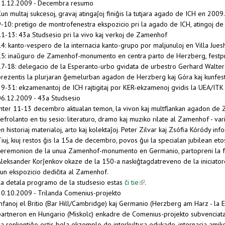
31.12.2009 - Decembra resumo
un multaj sukcesoj, gravaj atingaĵoj finiĝis la tutjara agado de ICH en 200
-10: pretigo de montrofenestra ekspozicio pri la agado de ICH, atingoj de E
11-13: 43a Studsesio pri la vivo kaj verkoj de Zamenhof
4: kanto-vespero de la internacia kanto-grupo por maljunuloj en Villa Juesh
15: inaŭguro de Zamenhof-monumento en centra parto de Herzberg, festpr
17-18: delegacio de la Esperanto-urbo gvidata de urbestro Gerhard Walter 
prezentis la plurjaran ĝemelurban agadon de Herzberg kaj Góra kaj kunfes
29-31: ekzamenantoj de ICH rajtigitaj por KER-ekzamenoj gvidis la UEA/ITK
06.12.2009 - 43a Studsesio
Inter 11-13 decembro aktualan temon, la vivon kaj multflankan agadon de Z
efrolanto en tiu sesio: literaturo, dramo kaj muziko rilate al Zamenhof - v
n historiaj materialoj, arto kaj kolektaĵoj. Peter Zilvar kaj Zsófia Kóródy
iuj, kiuj restos ĝis la 15a de decembro, povos ĝui la specialan jubilean et
ceremonion de la unua Zamenhof-monumento en Germanio, partopreni la fes
Aleksander Korĵenkov okaze de la 150-a naskiĝtagdatreveno de la iniciatoro
kun ekspozicio dediĉita al Zamenhof.
La detala programo de la studsesio estas
ĉi tie
(link is external)
.
20.10.2009 - Trilanda Comenius-projekto
nfanoj el Britio (Bar Hill/Cambridge) kaj Germanio (Herzberg am Harz - la E
partneron en Hungario (Miskolc) enkadre de Comenius-projekto subvencia
a renkontiĝo estis bela ekzemplo de interkultura edukado, internacia amikec