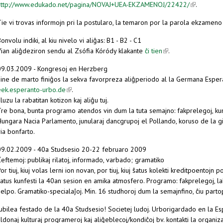
http://www.edukado.net/pagina/NOVAJ+UEA-EKZAMENOJ/22422/
(link is ext
.
ie vi trovas informojn pri la postularo, la temaron por la parola ekzameno k
onvolu indiki, al kiu nivelo vi aliĝas: B1 - B2 - C1
Vian aliĝdeziron sendu al Zsófia Kóródy klakante
ĉi tien
(link is external)
.
09.03.2009 - Kongresoj en Herzberg
Fine de marto finiĝos la sekva favorpreza aliĝperiodo al la Germana Esp
eek.esperanto-urbo.de
(link is external)
.
luzu la rabatitan kotizon kaj aliĝu tuj.
Tre bona, bunta programo atendos vin dum la tuta semajno: fakprelegoj, kuns
Hungara Nacia Parlamento, junularaj dancgrupoj el Pollando, koruso de la gi
ia bonfarto.
09.02.2009 - 40a Studsesio 20-22 februaro 2009
eftemoj: publikaj rilatoj, informado, varbado; gramatiko
or tiuj, kiuj volas lerni ion novan, por tiuj, kiuj ŝatus kolekti kreditpoentojn po
atus kunfesti la 40an sesion en amika atmosfero. Programo: fakprelegoj, lab
elpo. Gramatiko-specialaĵoj. Min. 16 studhoroj dum la semajnfino, ĉiu parto
ubilea festado de la 40a Studsesio! Societej ludoj. Urborigardado en la Esp
ldonaj kulturaj programeroj kaj aliĝeblecoj/kondiĉoj bv. kontakti la organiza