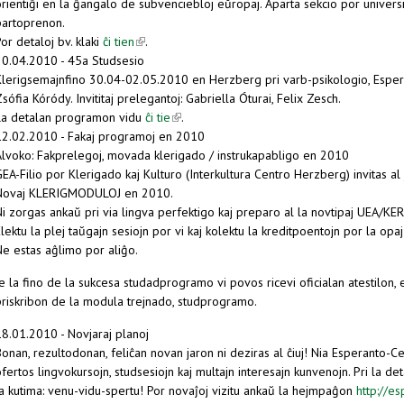
rientiĝi en la ĝangalo de subvenciebloj eŭropaj. Aparta sekcio por universit
partoprenon.
or detaloj bv. klaki
ĉi tien
(link is external)
.
20.04.2010 - 45a Studsesio
Klerigsemajnfino 30.04-02.05.2010 en Herzberg pri varb-psikologio, Esperan
sófia Kóródy. Invititaj prelegantoj: Gabriella Óturai, Felix Zesch.
La detalan programon vidu
ĉi tie
(link is external)
.
12.02.2010 - Fakaj programoj en 2010
Alvoko: Fakprelegoj, movada klerigado / instrukapabligo en 2010
EA-Filio por Klerigado kaj Kulturo (Interkultura Centro Herzberg) invitas al 
Novaj KLERIGMODULOJ en 2010.
Ni zorgas ankaŭ pri via lingva perfektigo kaj preparo al la novtipaj UEA/KE
lektu la plej taŭgajn sesiojn por vi kaj kolektu la kreditpoentojn por la opa
Ne estas aĝlimo por aliĝo.
e la fino de la sukcesa studadprogramo vi povos ricevi oficialan atestilon, 
priskribon de la modula trejnado, studprogramo.
18.01.2010 - Novjaraj planoj
onan, rezultodonan, feliĉan novan jaron ni deziras al ĉiuj! Nia Esperanto-C
fertos lingvokursojn, studsesiojn kaj multajn interesajn kunvenojn. Pri la 
la kutima: venu-vidu-spertu! Por novaĵoj vizitu ankaŭ la hejmpaĝon
http://e