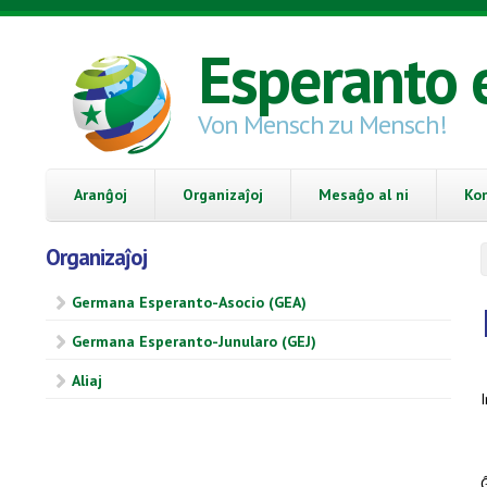
Skip to main content
Esperanto 
Von Mensch zu Mensch!
Aranĝoj
Organizaĵoj
Mesaĝo al ni
Ko
Organizaĵoj
Germana Esperanto-Asocio (GEA)
Germana Esperanto-Junularo (GEJ)
Aliaj
I
Ĝ