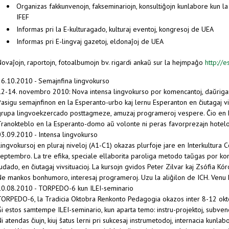
Organizas fakkunvenojn, fakseminariojn, konsultiĝojn kunlabore kun la 
IFEF
Informas pri la E-kulturagado, kulturaj eventoj, kongresoj de UEA
Informas pri E-lingvaj gazetoj, eldonaĵoj de UEA
Novaĵojn, raportojn, fotoalbumojn bv. rigardi ankaŭ sur la hejmpaĝo
http://
26.10.2010 - Semajnfina lingvokurso
12-14. novembro 2010: Nova intensa lingvokurso por komencantoj, daŭrigan
asigu semajnfinon en la Esperanto-urbo kaj lernu Esperanton en ĉiutagaj vi
grupa lingvoekzercado posttagmeze, amuzaj programeroj vespere. Ĉio en 
Tranokteblo en la Esperanto-domo aŭ volonte ni peras favorprezajn hotelo
03.09.2010 - Intensa lingvokurso
ingvokursoj en pluraj niveloj (A1-C1) okazas plurfoje jare en Interkultura 
septembro. La tre efika, speciale ellaborita paroliga metodo taŭgas por ko
udado, en ĉiutagaj vivsituacioj. La kursojn gvidos Peter Zilvar kaj Zsófia Kór
Ne mankos bonhumoro, interesaj programeroj. Uzu la aliĝilon de ICH. Venu k
10.08.2010 - TORPEDO-6 kun ILEI-seminario
TORPEDO-6, la Tradicia Oktobra Renkonto Pedagogia okazos inter 8-12 ok
i estos samtempe ILEI-seminario, kun aparta temo: instru-projektoj, subven
i atendas ĉiujn, kiuj ŝatus lerni pri sukcesaj instrumetodoj, internacia kunl