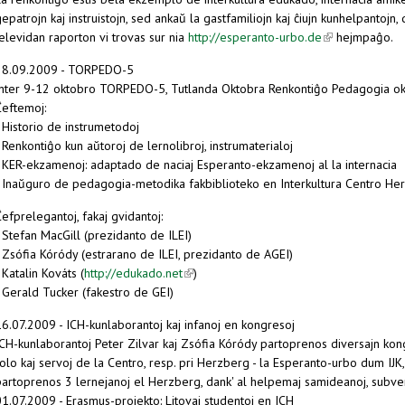
epatrojn kaj instruistojn, sed ankaŭ la gastfamiliojn kaj ĉiujn kunhelpantojn,
elevidan raporton vi trovas sur nia
http://esperanto-urbo.de
(link is external
hejmpaĝo.
28.09.2009 - TORPEDO-5
Inter 9-12 oktobro TORPEDO-5, Tutlanda Oktobra Renkontiĝo Pedagogia oka
Ĉeftemoj:
 Historio de instrumetodoj
 Renkontiĝo kun aŭtoroj de lernolibroj, instrumaterialoj
- KER-ekzamenoj: adaptado de naciaj Esperanto-ekzamenoj al la internacia
- Inaŭguro de pedagogia-metodika fakbiblioteko en Interkultura Centro He
efprelegantoj, fakaj gvidantoj:
 Stefan MacGill (prezidanto de ILEI)
 Zsófia Kóródy (estrarano de ILEI, prezidanto de AGEI)
 Katalin Kováts (
http://edukado.net
(link is external)
)
 Gerald Tucker (fakestro de GEI)
16.07.2009 - ICH-kunlaborantoj kaj infanoj en kongresoj
ICH-kunlaborantoj Peter Zilvar kaj Zsófia Kóródy partoprenos diversajn kon
olo kaj servoj de la Centro, resp. pri Herzberg - la Esperanto-urbo dum IJK
partoprenos 3 lernejanoj el Herzberg, dank' al helpemaj samideanoj, subven
01.07.2009 - Erasmus-projekto: Litovaj studentoj en ICH