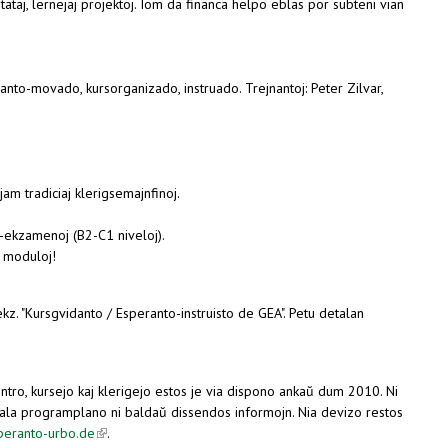
ataj, lernejaj projektoj. Iom da financa helpo eblas por subteni vian
to-movado, kursorganizado, instruado. Trejnantoj: Peter Zilvar,
jam tradiciaj klerigsemajnfinoj.
R-ekzamenoj (B2-C1 niveloj).
j moduloj!
ekz. "Kursgvidanto / Esperanto-instruisto de GEA". Petu detalan
entro, kursejo kaj klerigejo estos je via dispono ankaŭ dum 2010. Ni
detala programplano ni baldaŭ dissendos informojn. Nia devizo restos
speranto-urbo.de
(link is external)
.