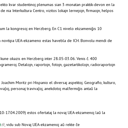
ojekto kvar studentinoj plenumas sian 3-monatan praktik-devon en la
e nia Interkultura Centro, vizitos lokajn lernejojn, firmaojn, helpos
dum la kongresoj en Herzberg. En C1 nivelo ekzameniĝis 10
l la novtipa UEA-ekzameno estas havebla de ICH. Bonvolu mendi de
une okazis en Herzberg inter 28.05-03.06. Venis ĉ. 400
rogrameroj. Detalojn, raportojn, fotojn, gazetartikolojn, radioraportojn
oachim Moritz pri Hispanio el diversaj aspektoj. Geografio, kulturo,
aj novaĵoj, personaj travivaĵoj, anekdotoj malfermiĝis antaŭ la
10-17.04.2009) estos ofertataj la novaj UEA-ekzamenoj laŭ la
t
(link is external)
, vidu sub Novaj UEA-ekzamenoj aŭ rekte ĉe