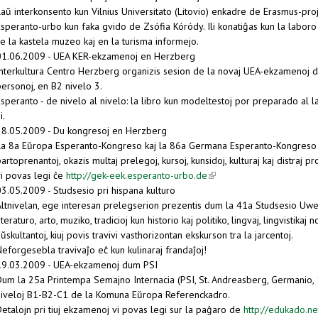
Laŭ interkonsento kun Vilnius Universitato (Litovio) enkadre de Erasmus-pr
speranto-urbo kun faka gvido de Zsófia Kóródy. Ili konatiĝas kun la laboro d
e la kastela muzeo kaj en la turisma informejo.
01.06.2009 - UEA KER-ekzamenoj en Herzberg
Interkultura Centro Herzberg organizis sesion de la novaj UEA-ekzamenoj 
ersonoj, en B2 nivelo 3.
Esperanto - de nivelo al nivelo: la libro kun modeltestoj por preparado a
i.
28.05.2009 - Du kongresoj en Herzberg
La 8a Eŭropa Esperanto-Kongreso kaj la 86a Germana Esperanto-Kongreso k
artoprenantoj, okazis multaj prelegoj, kursoj, kunsidoj, kulturaj kaj distraj p
vi povas legi ĉe
http://gek-eek.esperanto-urbo.de
(link is external)
03.05.2009 - Studsesio pri hispana kulturo
Altnivelan, ege interesan prelegserion prezentis dum la 41a Studsesio Uwe J
iteraturo, arto, muziko, tradicioj kun historio kaj politiko, lingvaj, lingvistik
ŭskultantoj, kiuj povis travivi vasthorizontan ekskurson tra la jarcentoj.
eforgesebla travivaĵo eĉ kun kulinaraj frandaĵoj!
19.03.2009 - UEA-ekzamenoj dum PSI
Dum la 25a Printempa Semajno Internacia (PSI, St. Andreasberg, Germanio, 
niveloj B1-B2-C1 de la Komuna Eŭropa Referenckadro.
Detalojn pri tiuj ekzamenoj vi povas legi sur la paĝaro de
http://edukado.ne