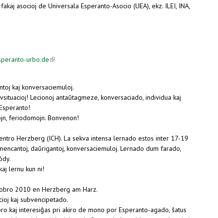
fakaj asocioj de Universala Esperanto-Asocio (UEA), ekz. ILEI, INA,
esperanto-urbo.de
(link is external)
toj kaj konversaciemuloj.
vsituacioj! Lecionoj antaŭtagmeze, konversaciado, individua kaj
Esperanto!
jn, feriodomojn. Bonvenon!
Centro Herzberg (ICH). La sekva intensa lernado estos inter 17-19
mencantoj, daŭrigantoj, konversaciemuloj. Lernado dum farado,
ódy.
aj lernu kun ni!
tobro 2010 en Herzberg am Harz.
cioj kaj subvencipetado.
aboro kaj interesiĝas pri akiro de mono por Esperanto-agado, ŝatus