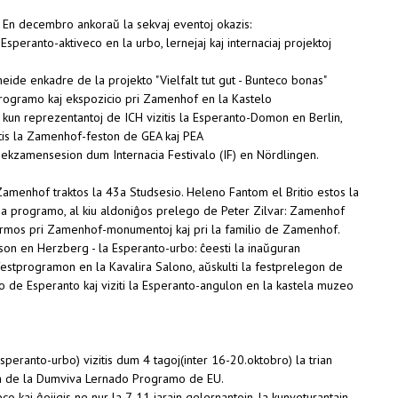
9. En decembro ankoraŭ la sekvaj eventoj okazis:
speranto-aktiveco en la urbo, lernejaj kaj internaciaj projektoj
eide enkadre de la projekto "Vielfalt tut gut - Bunteco bonas"
ogramo kaj ekspozicio pri Zamenhof en la Kastelo
kun reprezentantoj de ICH vizitis la Esperanto-Domon en Berlin,
tis la Zamenhof-feston de GEA kaj PEA
 ekzamensesion dum Internacia Festivalo (IF) en Nördlingen.
amenhof traktos la 43a Studsesio. Heleno Fantom el Britio estos la
aria programo, al kiu aldoniĝos prelego de Peter Zilvar: Zamenhof
 informos pri Zamenhof-monumentoj kaj pri la familio de Zamenhof.
oson en Herzberg - la Esperanto-urbo: ĉeesti la inaŭguran
tprogramon en la Kavalira Salono, aŭskulti la festprelegon de
 de Esperanto kaj viziti la Esperanto-angulon en la kastela muzeo
speranto-urbo) vizitis dum 4 tagoj(inter 16-20.oktobro) la trian
ta de la Dumviva Lernado Programo de EU.
o kaj ĝojigis ne nur la 7-11 jarajn gelernantojn, la kunveturantajn