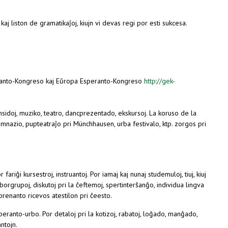
ernal)
aj liston de gramatikaĵoj, kiujn vi devas regi por esti sukcesa.
eranto-Kongreso kaj Eŭropa Esperanto-Kongreso
http://gek-
idoj, muziko, teatro, dancprezentado, ekskursoj. La koruso de la
mnazio, pupteatraĵo pri Münchhausen, urba festivalo, ktp. zorgos pri
r fariĝi kursestroj, instruantoj. Por iamaj kaj nunaj studemuloj, tiuj, kiuj
orgrupoj, diskutoj pri la ĉeftemoj, spertinterŝanĝo, individua lingva
prenanto ricevos atestilon pri ĉeesto.
eranto-urbo. Por detaloj pri la kotizoj, rabatoj, loĝado, manĝado,
ntojn.