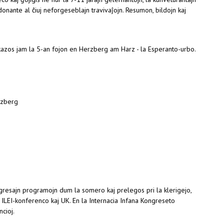
 donante al ĉiuj neforgeseblajn travivaĵojn. Resumon, bildojn kaj
)
zos jam la 5-an fojon en Herzberg am Harz - la Esperanto-urbo.
rzberg
gresajn programojn dum la somero kaj prelegos pri la klerigejo,
, ILEI-konferenco kaj UK. En la Internacia Infana Kongreseto
cioj.