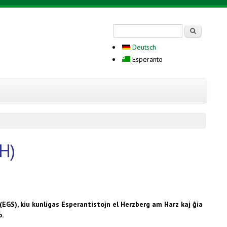
Search form
Serĉi
Deutsch
Esperanto
CH)
EGS), kiu kunligas Esperantistojn el Herzberg am Harz kaj ĝia
o.