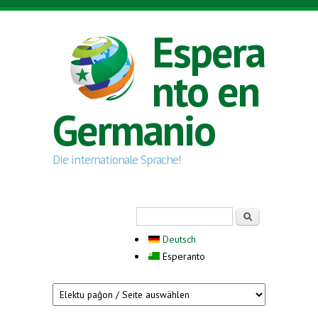
Skip to main content
Espera
nto en
Germanio
Die internationale Sprache!
Search form
Serĉi
Deutsch
Esperanto