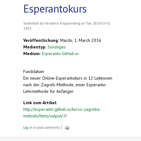
Esperantokurs
Submitted by
Hermann Kroppenberg
on Tue, 2016-03-01
14:01
Veröffentlichung:
Mardo, 1. March 2016
Medientyp:
Sonstiges
Medium:
Esperanto.GitHub.io
Funddatum
Ein neuer Online-Esperantokurs in 12 Lektionen
nach der Zagreb-Methode, einer Esperanto-
Lehrmethode für Anfänger
Link zum Artikel:
http://esperanto.github.io/kurso-zagreba-
metodo/html/output/
(link is external)
Log in
to post comments