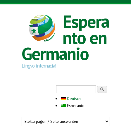
Skip to main content
Espera
nto en
Germanio
Lingvo internacia!
Search form
Serĉi
Deutsch
Esperanto