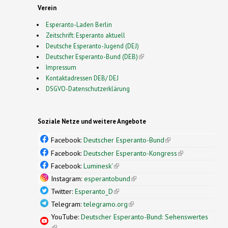
Verein
Esperanto-Laden Berlin
Zeitschrift: Esperanto aktuell
Deutsche Esperanto-Jugend (DEJ)
Deutscher Esperanto-Bund (DEB)
(link is external)
Impressum
Kontaktadressen DEB/ DEJ
DSGVO-Datenschutzerklärung
Soziale Netze und weitere Angebote
Facebook:
Deutscher Esperanto-Bund
(link is
external)
Facebook:
Deutscher Esperanto-Kongress
(link is
external)
Facebook:
Luminesk'
(link is external)
Instagram:
esperantobund
(link is external)
Twitter:
Esperanto_D
(link is external)
Telegram:
telegramo.org
(link is external)
YouTube:
Deutscher Esperanto-Bund: Sehenswertes
(link is external)