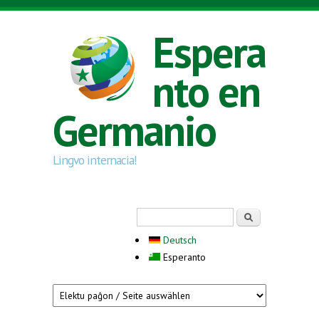
Skip to main content
Espera
nto en
Germanio
Lingvo internacia!
Search form
Serĉi
Deutsch
Esperanto