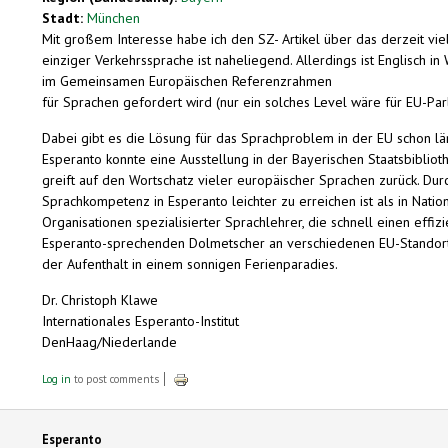
Stadt:
München
Mit großem Interesse habe ich den SZ- Artikel über das derzeit vie
einziger Verkehrssprache ist naheliegend. Allerdings ist Englisch 
im Gemeinsamen Europäischen Referenzrahmen
für Sprachen gefordert wird (nur ein solches Level wäre für EU-Pa
Dabei gibt es die Lösung für das Sprachproblem in der EU schon län
Esperanto konnte eine Ausstellung in der Bayerischen Staatsbiblioth
greift auf den Wortschatz vieler europäischer Sprachen zurück. Du
Sprachkompetenz in Esperanto leichter zu erreichen ist als in Nati
Organisationen spezialisierter Sprachlehrer, die schnell einen effi
Esperanto-sprechenden Dolmetscher an verschiedenen EU-Standorten. 
der Aufenthalt in einem sonnigen Ferienparadies.
Dr. Christoph Klawe
Internationales Esperanto-Institut
DenHaag/Niederlande
Log in
to post comments
Esperanto