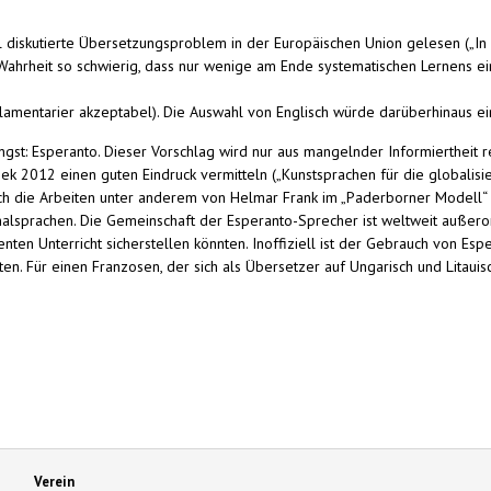
l diskutierte Übersetzungsproblem in der Europäischen Union gelesen („In G
in Wahrheit so schwierig, dass nur wenige am Ende systematischen Lernens e
rlamentarier akzeptabel). Die Auswahl von Englisch würde darüberhinaus e
gst: Esperanto. Dieser Vorschlag wird nur aus mangelnder Informiertheit re
ek 2012 einen guten Eindruck vermitteln („Kunstsprachen für die globalisie
rch die Arbeiten unter anderem von Helmar Frank im „Paderborner Modell“ k
onalsprachen. Die Gemeinschaft der Esperanto-Sprecher ist weltweit außero
zienten Unterricht sicherstellen könnten. Inoffiziell ist der Gebrauch von 
Für einen Franzosen, der sich als Übersetzer auf Ungarisch und Litauisch 
Verein