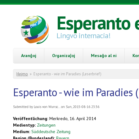
Skip to main content
Esperanto 
Lingvo internacia!
Aranĝoj
Organizaĵoj
Mesaĝo al ni
Ko
You are here
Hejmo
»
Esperanto - wie im Paradies (Leserbrief)
Esperanto - wie im Paradies (
Submitted by
Louis von Wunsc...
on Sun, 2015-08-16 23:36
Veröffentlichung:
Merkredo, 16. April 2014
Medientyp:
Zeitungen
Medium:
Süddeutsche Zeitung
Region (Bundesland):
Bayern