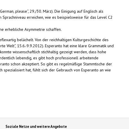
erman, please“, 29./30. März). Die Einigung auf Englisch als
in Sprachniveau erreichen, wie es beispielsweise für das Level C2
ine erhebliche Asymmetrie schaffen.
flexartig belächelt. Von der reichhaltigen Kulturgeschichte des
rte Welt“, 15.6.-9.9.2012). Esperanto hat eine klare Grammatik und
onnte wissenschaftlich stichhaltig gezeigt werden, dass hohe
rdentlich lebendig, es gibt hoch professionell arbeitende
Esperanto schon akzeptiert. So gibt es regelmäßige Stammtische der
spezialisiert hat, fühlt sich der Gebrauch von Esperanto an wie
Soziale Netze und weitere Angebote