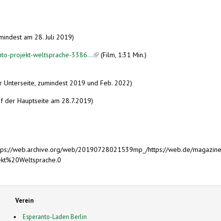
umindest am 28. Juli 2019)
to-projekt-weltsprache-3386...
(link is external)
(Film, 1:31 Min.)
der Unterseite, zumindest 2019 und Feb. 2022)
uf der Hauptseite am 28.7.2019)
https://web.archive.org/web/20190728021539mp_/https://web.de/magazine
kt%20Weltsprache.0
Verein
Esperanto-Laden Berlin