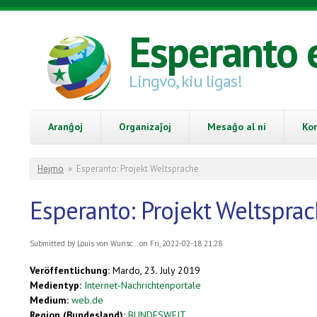
Skip to main content
Esperanto 
Lingvo, kiu ligas!
Aranĝoj
Organizaĵoj
Mesaĝo al ni
Ko
You are here
Hejmo
»
Esperanto: Projekt Weltsprache
Esperanto: Projekt Weltspra
Submitted by
Louis von Wunsc...
on Fri, 2022-02-18 21:28
Veröffentlichung:
Mardo, 23. July 2019
Medientyp:
Internet-Nachrichtenportale
Medium:
web.de
Region (Bundesland):
BUNDESWEIT