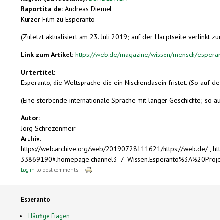
Raportita de:
Andreas Diemel
Kurzer Film zu Esperanto
(Zuletzt aktualisiert am 23. Juli 2019; auf der Hauptseite verlinkt z
Link zum Artikel:
https://web.de/magazine/wissen/mensch/esperan
Untertitel:
Esperanto, die Weltsprache die ein Nischendasein fristet. (So auf 
(Eine sterbende internationale Sprache mit langer Geschichte; so a
Autor:
Jörg Schrezenmeir
Archiv:
https://web.archive.org/web/20190728111621/https://web.de/ , 
33869190#.homepage.channel3_7_Wissen.Esperanto%3A%20Proje
Log in
to post comments
Esperanto
Häufige Fragen