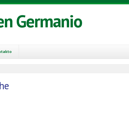
en Germanio
ntakto
che