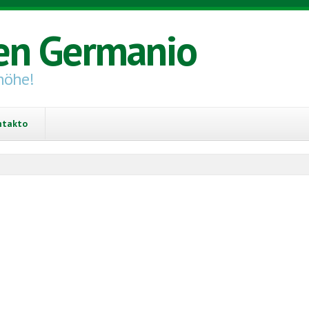
en Germanio
höhe!
ntakto
n