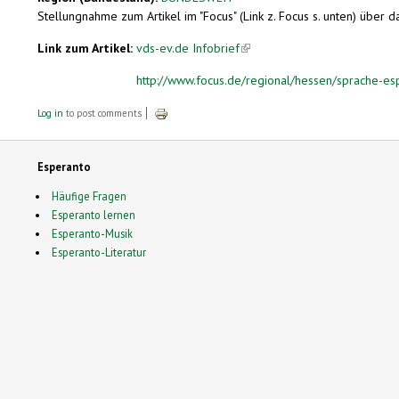
Stellungnahme zum Artikel im "Focus" (Link z. Focus s. unten) über
Link zum Artikel:
vds-ev.de Infobrief
(link is external)
http://www.focus.de/regional/hessen/sprache-esp
Log in
to post comments
Esperanto
Häufige Fragen
Esperanto lernen
Esperanto-Musik
Esperanto-Literatur