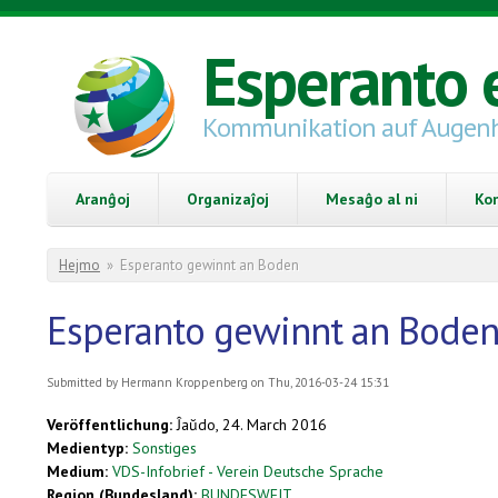
Skip to main content
Esperanto 
Kommunikation auf Augen
Aranĝoj
Organizaĵoj
Mesaĝo al ni
Ko
You are here
Hejmo
»
Esperanto gewinnt an Boden
Esperanto gewinnt an Bode
Submitted by
Hermann Kroppenberg
on Thu, 2016-03-24 15:31
Veröffentlichung:
Ĵaŭdo, 24. March 2016
Medientyp:
Sonstiges
Medium:
VDS-Infobrief - Verein Deutsche Sprache
Region (Bundesland):
BUNDESWEIT