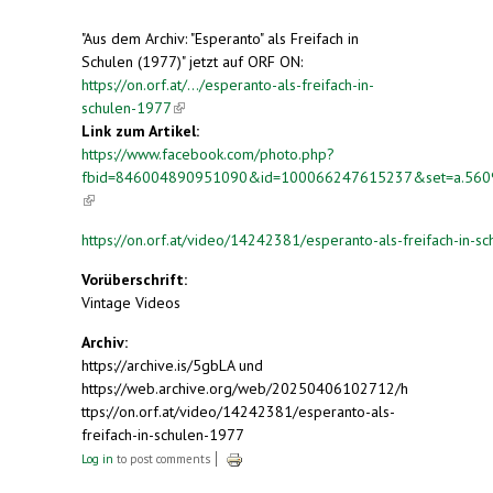
"Aus dem Archiv: "Esperanto" als Freifach in
Schulen (1977)" jetzt auf ORF ON:
https://on.orf.at/.../esperanto-als-freifach-in-
schulen-1977
(link is external)
Link zum Artikel:
https://www.facebook.com/photo.php?
fbid=846004890951090&id=100066247615237&set=a.56
(link is external)
https://on.orf.at/video/14242381/esperanto-als-freifach-in-s
Vorüberschrift:
Vintage Videos
Archiv:
https://archive.is/5gbLA und
https://web.archive.org/web/20250406102712/h
ttps://on.orf.at/video/14242381/esperanto-als-
freifach-in-schulen-1977
Log in
to post comments