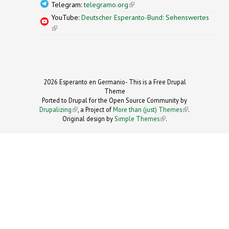
Telegram:
telegramo.org
(link is external)
YouTube:
Deutscher Esperanto-Bund: Sehenswertes
(link is external)
2026 Esperanto en Germanio- This is a Free Drupal
Theme
Ported to Drupal for the Open Source Community by
Drupalizing
(link is external)
, a Project of
More than (just) Themes
(link is
.
Original design by
Simple Themes
.
(link is
external)
external)