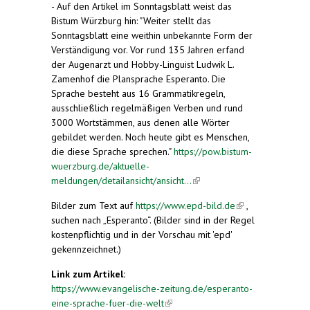
- Auf den Artikel im Sonntagsblatt weist das
Bistum Würzburg hin: "Weiter stellt das
Sonntagsblatt eine weithin unbekannte Form der
Verständigung vor. Vor rund 135 Jahren erfand
der Augenarzt und Hobby-Linguist Ludwik L.
Zamenhof die Plansprache Esperanto. Die
Sprache besteht aus 16 Grammatikregeln,
ausschließlich regelmäßigen Verben und rund
3000 Wortstämmen, aus denen alle Wörter
gebildet werden. Noch heute gibt es Menschen,
die diese Sprache sprechen."
https://pow.bistum-
wuerzburg.de/aktuelle-
meldungen/detailansicht/ansicht...
(link is external)
Bilder zum Text auf
https://www.epd-bild.de
(link is
,
suchen nach „Esperanto“. (Bilder sind in der Regel
external)
kostenpflichtig und in der Vorschau mit 'epd'
gekennzeichnet.)
Link zum Artikel:
https://www.evangelische-zeitung.de/esperanto-
eine-sprache-fuer-die-welt
(link is external)