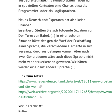
ausgebreitet hatte. (...) Kunstsprachen haben nur
in speziellen Kontexten eine Chance, etwa als
Programmier- oder als Logiksprachen.
Neues Deutschland: Esperanto hat also keine
Chance?
Eisenberg: Stellen Sie sich folgende Situation vor:
Der Turm von Babel. (...) In einer solchen
Situation hätte der geniale Wurf der Erschaffung
einer Sprache, die verschiedene Elemente in sich
vereinigt, durchaus gelingen können. Aber nach
zwei Generationen wäre auch diese Sprache nicht
mehr wiederzuerkennen gewesen. Wir hätten
wieder eine ganz andere Sprache (...)
Link zum Artikel:
https://www.neues-deutschland.de/artikel/38011.ein-wort-st
und-die-we...
(link is external)
https://web.archive.org/web/20200117112635/https://www.n
deutschland...
(link is external)
Vorüberschrift:
Kultur