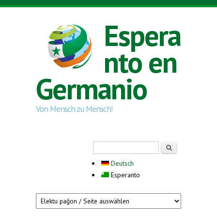
Skip to main content
Espera
nto en
Germanio
Von Mensch zu Mensch!
Search form
Serĉi
Deutsch
Esperanto