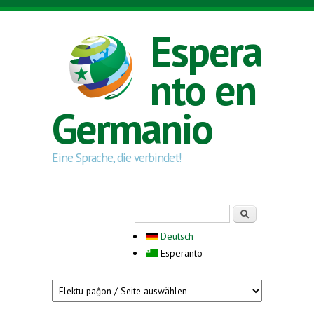
Skip to main content
Espera
nto en
Germanio
Eine Sprache, die verbindet!
Search form
Serĉi
Deutsch
Esperanto