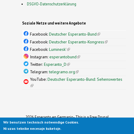
DSGVO-Datenschutzerklärung
Soziale Netze und weitere Angebote
Facebook:
Deutscher Esperanto-Bund
(link is
external)
Facebook:
Deutscher Esperanto-Kongress
(link is
external)
Facebook:
Luminesk'
(link is external)
Instagram:
esperantobund
(link is external)
Twitter:
Esperanto_D
(link is external)
Telegram:
telegramo.org
(link is external)
YouTube:
Deutscher Esperanto-Bund: Sehenswertes
(link is external)
2026 Esperanto en Germanio- This is a Free Drupal
Wir benutzen technisch notwendige Cookies.
Theme
Ported to Drupal for the Open Source Community by
Ni uzas teknike necesajn kuketojn.
Drupalizing
(link is external)
, a Project of
More than (just) Themes
(link is
.