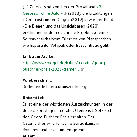
(...) Zuletzt sind von ihm der Prosaband
»Bot.
Gespräch ohne Autor«
(link is external)
(2018), die Erzählungen
»Der Trost runder Dinge« (2019) sowie der Band
»Die Bienen und das Unsichtbare« (2020)
erschienen, in dem es um die Ergebnisse eines
Selbstversuchs beim Erlernen von Plansprachen
wie Esperanto, Volapük oder Blissymbolic geht.
Link zum Artikel:
https://www.spiegel.de/kultur/literatur/georg-
buechner-preis-2021-clemen...
(link is external)
Vorüberschrift:
Bedeutende Literaturauszeichnung
Untertitel:
Es ist eine der wichtigsten Auszeichnungen in der
deutschsprachigen Literatur: Clemens J. Setz soll
den Georg-Büchner-Preis erhalten. Der
Österreicher wird für seine Sprachkunst in
Romanen und Erzählungen geehrt.
Autor: