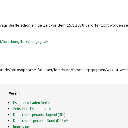
trags dürfte schon einige Zeit vor dem 15.1.2020 veröffentlicht worden sei
et/forschung/forschungsg...
(link is external)
rt.de/philosophische-fakultaet/forschung/forschungsgruppen/was-ist-west
Verein
Esperanto-Laden Berlin
Zeitschrift: Esperanto aktuell
Deutsche Esperanto-Jugend (DEJ)
Deutscher Esperanto-Bund (DEB)
(link is external)
Impressum