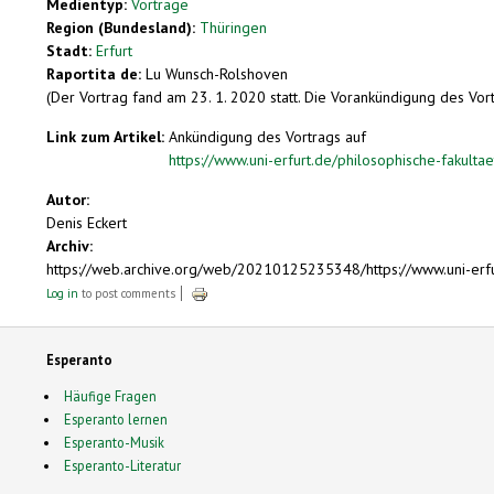
Medientyp:
Vorträge
Region (Bundesland):
Thüringen
Stadt:
Erfurt
Raportita de:
Lu Wunsch-Rolshoven
(Der Vortrag fand am 23. 1. 2020 statt. Die Vorankündigung des Vor
Link zum Artikel:
Ankündigung des Vortrags auf
https://www.uni-erfurt.de/philosophische-fakulta
Autor:
Denis Eckert
Archiv:
https://web.archive.org/web/20210125235348/https://www.uni-erfu
Log in
to post comments
Esperanto
Häufige Fragen
Esperanto lernen
Esperanto-Musik
Esperanto-Literatur