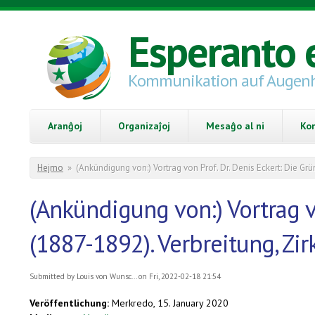
Skip to main content
Esperanto 
Kommunikation auf Augen
Aranĝoj
Organizaĵoj
Mesaĝo al ni
Ko
You are here
Hejmo
»
(Ankündigung von:) Vortrag von Prof. Dr. Denis Eckert: Die G
(Ankündigung von:) Vortrag v
(1887-1892). Verbreitung, Zi
Submitted by
Louis von Wunsc...
on Fri, 2022-02-18 21:54
Veröffentlichung:
Merkredo, 15. January 2020