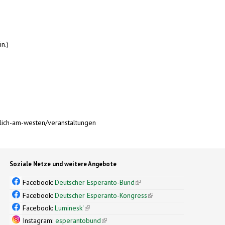
n.)
lich-am-westen/veranstaltungen
Soziale Netze und weitere Angebote
Facebook:
Deutscher Esperanto-Bund
(link is external)
Facebook:
Deutscher Esperanto-Kongress
(link is external)
Facebook:
Luminesk'
(link is external)
Instagram:
esperantobund
(link is external)