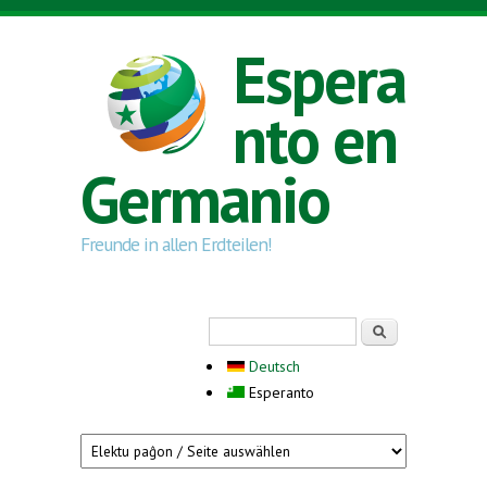
Skip to main content
Espera
nto en
Germanio
Freunde in allen Erdteilen!
Search form
Serĉi
Deutsch
Esperanto