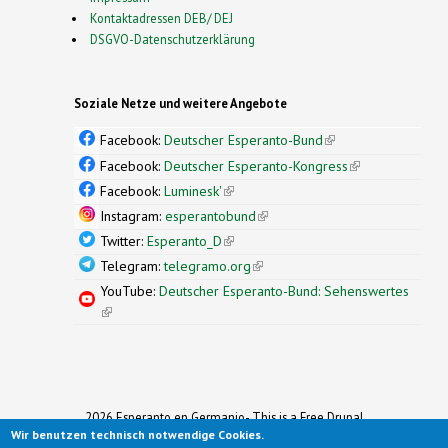
Kontaktadressen DEB/ DEJ
DSGVO-Datenschutzerklärung
Soziale Netze und weitere Angebote
Facebook:
Deutscher Esperanto-Bund
(link is
external)
Facebook:
Deutscher Esperanto-Kongress
(link is
external)
Facebook:
Luminesk'
(link is external)
Instagram:
esperantobund
(link is external)
Twitter:
Esperanto_D
(link is external)
Telegram:
telegramo.org
(link is external)
YouTube:
Deutscher Esperanto-Bund: Sehenswertes
(link is external)
2026 Esperanto en Germanio- This is a Free Drupal
Wir benutzen technisch notwendige Cookies.
Theme