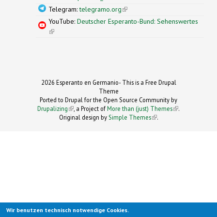
Telegram:
telegramo.org
(link is external)
YouTube:
Deutscher Esperanto-Bund: Sehenswertes
(link is external)
2026 Esperanto en Germanio- This is a Free Drupal
Theme
Ported to Drupal for the Open Source Community by
Drupalizing
(link is external)
, a Project of
More than (just) Themes
(link is
.
Original design by
Simple Themes
.
(link is
external)
external)
Wir benutzen technisch notwendige Cookies.