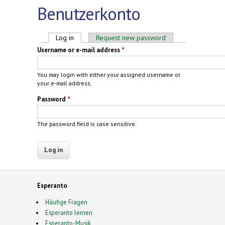
Benutzerkonto
Primary tabs
Log in
(active tab)
Request new password
Username or e-mail address
*
You may login with either your assigned username or
your e-mail address.
Password
*
The password field is case sensitive.
Esperanto
Häufige Fragen
Esperanto lernen
Esperanto-Musik