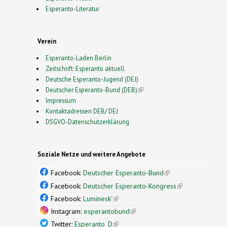
Esperanto-Literatur
Verein
Esperanto-Laden Berlin
Zeitschrift: Esperanto aktuell
Deutsche Esperanto-Jugend (DEJ)
Deutscher Esperanto-Bund (DEB)
(link is external)
Impressum
Kontaktadressen DEB/ DEJ
DSGVO-Datenschutzerklärung
Soziale Netze und weitere Angebote
Facebook:
Deutscher Esperanto-Bund
(link is
external)
Facebook:
Deutscher Esperanto-Kongress
(link is
external)
Facebook:
Luminesk'
(link is external)
Instagram:
esperantobund
(link is external)
Twitter:
Esperanto_D
(link is external)