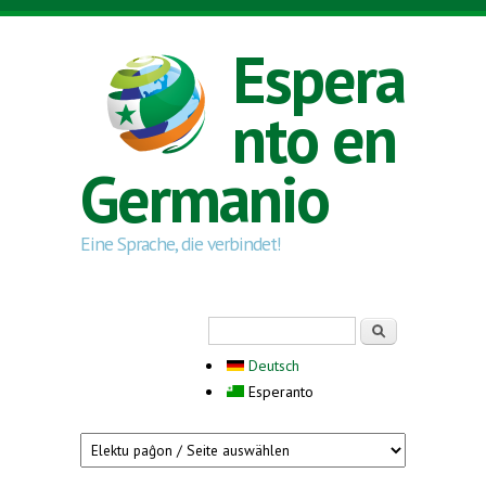
Skip to main content
Espera
nto en
Germanio
Eine Sprache, die verbindet!
Search form
Serĉi
Deutsch
Esperanto