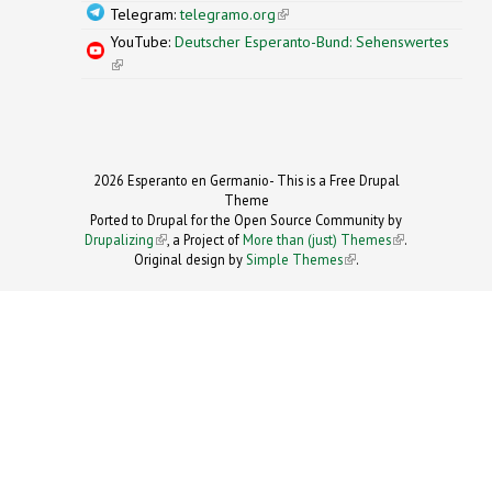
Telegram:
telegramo.org
(link is external)
YouTube:
Deutscher Esperanto-Bund: Sehenswertes
(link is external)
2026 Esperanto en Germanio- This is a Free Drupal
Theme
Ported to Drupal for the Open Source Community by
Drupalizing
(link is external)
, a Project of
More than (just) Themes
(link is
.
Original design by
Simple Themes
.
(link is
external)
external)