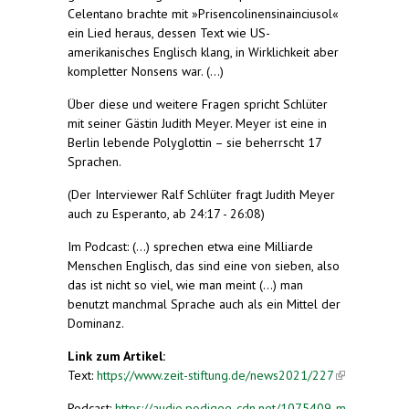
Celentano brachte mit »Prisencolinensinainciusol«
ein Lied heraus, dessen Text wie US-
amerikanisches Englisch klang, in Wirklichkeit aber
kompletter Nonsens war. (...)
Über diese und weitere Fragen spricht Schlüter
mit seiner Gästin Judith Meyer. Meyer ist eine in
Berlin lebende Polyglottin – sie beherrscht 17
Sprachen.
(Der Interviewer Ralf Schlüter fragt Judith Meyer
auch zu Esperanto, ab 24:17 - 26:08)
Im Podcast: (...) sprechen etwa eine Milliarde
Menschen Englisch, das sind eine von sieben, also
das ist nicht so viel, wie man meint (...) man
benutzt manchmal Sprache auch als ein Mittel der
Dominanz.
Link zum Artikel:
Text:
https://www.zeit-stiftung.de/news2021/227
(link is
external)
Podcast:
https://audio.podigee-cdn.net/1075409-m-