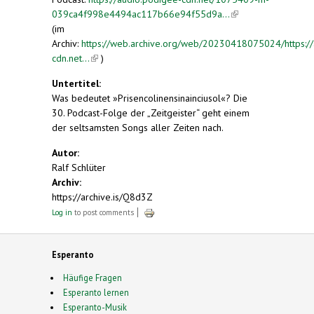
039ca4f998e4494ac117b66e94f55d9a...
(link is
(im
external)
Archiv:
https://web.archive.org/web/20230418075024/https://
cdn.net...
(link is external)
)
Untertitel:
Was bedeutet »Prisencolinensinainciusol«? Die
30. Podcast-Folge der „Zeitgeister“ geht einem
der seltsamsten Songs aller Zeiten nach.
Autor:
Ralf Schlüter
Archiv:
https://archive.is/Q8d3Z
Log in
to post comments
Esperanto
Häufige Fragen
Esperanto lernen
Esperanto-Musik