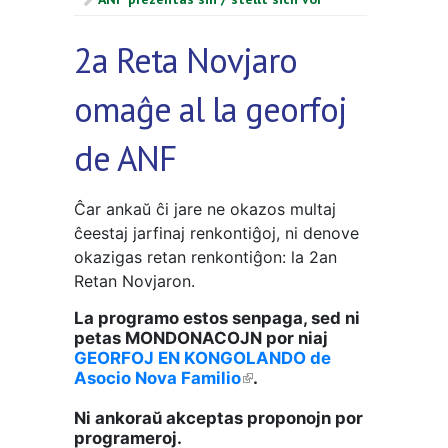
2a Reta Novjaro
omaĝe al la georfoj
de ANF
Ĉar ankaŭ ĉi jare ne okazos multaj
ĉeestaj jarfinaj renkontiĝoj, ni denove
okazigas retan renkontiĝon: la 2an
Retan Novjaron.
La programo estos senpaga, sed ni
petas MONDONACOJN por niaj
GEORFOJ EN KONGOLANDO de
Asocio Nova Familio
(link is external)
.
Ni ankoraŭ akceptas proponojn por
programeroj.