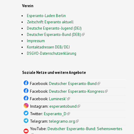
Verein
Esperanto-Laden Berlin
Zeitschrift: Esperanto aktuell
Deutsche Esperanto-Jugend (DEJ)
Deutscher Esperanto-Bund (DEB)
(link is external)
Impressum
Kontaktadressen DEB/ DEJ
DSGVO-Datenschutzerklärung
Soziale Netze und weitere Angebote
Facebook:
Deutscher Esperanto-Bund
(link is
external)
Facebook:
Deutscher Esperanto-Kongress
(link is
external)
Facebook:
Luminesk'
(link is external)
Instagram:
esperantobund
(link is external)
Twitter:
Esperanto_D
(link is external)
Telegram:
telegramo.org
(link is external)
YouTube:
Deutscher Esperanto-Bund: Sehenswertes