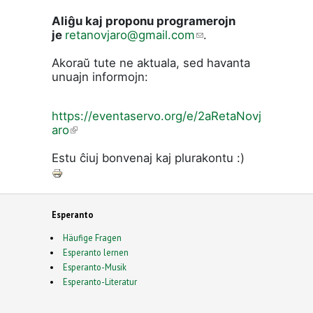
Aliĝu kaj proponu programerojn
je
retanovjaro@gmail.com
(link sends
.
e-mail)
Akoraŭ tute ne aktuala, sed havanta
unuajn informojn:
https://eventaservo.org/e/2aRetaNovj
aro
(link is external)
Estu ĉiuj bonvenaj kaj plurakontu :)
Esperanto
Häufige Fragen
Esperanto lernen
Esperanto-Musik
Esperanto-Literatur