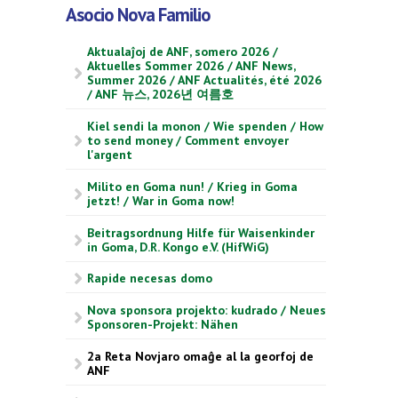
Asocio Nova Familio
Aktualaĵoj de ANF, somero 2026 /
Aktuelles Sommer 2026 / ANF News,
Summer 2026 / ANF Actualités, été 2026
/ ANF 뉴스, 2026년 여름호
Kiel sendi la monon / Wie spenden / How
to send money / Comment envoyer
l'argent
Milito en Goma nun! / Krieg in Goma
jetzt! / War in Goma now!
Beitragsordnung Hilfe für Waisenkinder
in Goma, D.R. Kongo e.V. (HifWiG)
Rapide necesas domo
Nova sponsora projekto: kudrado / Neues
Sponsoren-Projekt: Nähen
2a Reta Novjaro omaĝe al la georfoj de
ANF