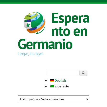
Skip to main content
Espera
nto en
Germanio
Lingvo, kiu ligas!
Search form
Serĉi
Deutsch
Esperanto