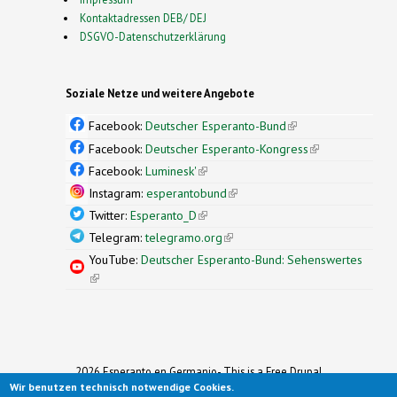
Kontaktadressen DEB/ DEJ
DSGVO-Datenschutzerklärung
Soziale Netze und weitere Angebote
Facebook:
Deutscher Esperanto-Bund
(link is
external)
Facebook:
Deutscher Esperanto-Kongress
(link is
external)
Facebook:
Luminesk'
(link is external)
Instagram:
esperantobund
(link is external)
Twitter:
Esperanto_D
(link is external)
Telegram:
telegramo.org
(link is external)
YouTube:
Deutscher Esperanto-Bund: Sehenswertes
(link is external)
2026 Esperanto en Germanio- This is a Free Drupal
Wir benutzen technisch notwendige Cookies.
Theme