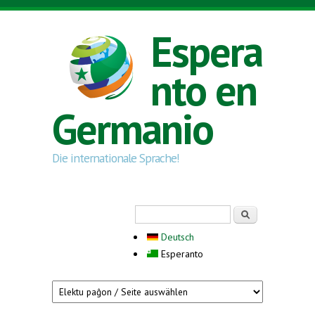
Skip to main content
Espera
nto en
Germanio
Die internationale Sprache!
Search form
Serĉi
Deutsch
Esperanto