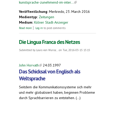
kunstsprache-zunehmend-im-inter...
(link is
external)
Veröffentlichung:
Merkredo, 23. March 2016
Medientyp:
Zeitungen
Medium:
Kölner Stadt-Anzeiger
about Esperanto-Fans lernen Kunstsprache
Read more
Log in
to post comments
zunehmend im Internet
Die Lingua Franca des Netzes
Submitted by
Louis von Wunsc...
on Tue, 2016-03-15 15:15
John Horvath
(link is external)
24.03.1997
Das Schicksal von Englisch als
Weltsprache
Seitdem die Kommunikationssysteme sich mehr
und mehr globalisiert haben, beginnen Probleme
durch Sprachbarrieren zu entstehen. (...)