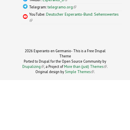
Telegram:
telegramo.org
(link is external)
YouTube:
Deutscher Esperanto-Bund: Sehenswertes
(link is external)
2026 Esperanto en Germanio- This is a Free Drupal
Theme
Ported to Drupal for the Open Source Community by
Drupalizing
(link is external)
, a Project of
More than (just) Themes
(link is
.
Original design by
Simple Themes
.
(link is
external)
external)