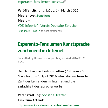
esperanto-fans-lernen-kunsts...
(link is external)
Veröffentlichung:
Ĵaŭdo, 24. March 2016
Medientyp:
Sonstiges
Medium:
VDS-Infobrief - Verein Deutsche Sprache
about Esperanto gewinnt an Boden
Read more
Log in
to post comments
Esperanto-Fans lernen Kunstsprache
zunehmend im Internet
Submitted by
Hermann Kroppenberg
on Wed, 2016-03-23
13:55
Bericht über das Frülingstreffen (PSI) vom 25.
März bis zum 1. April 2016, über die wachsende
Zahl der Lernenden im Internet und die
Einfachheit des Spracherwerbs.
Veranstaltung:
Sonstige Treffen
Link zum Artikel:
http://www.ksta.de/esperanto-fans-lernen-