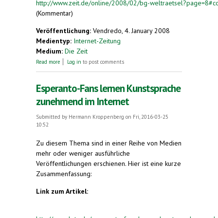
http://www.zeit.de/online/2008/02/bg-weltraetsel?page=8#
(Kommentar)
Veröffentlichung:
Vendredo, 4. January 2008
Medientyp:
Internet-Zeitung
Medium:
Die Zeit
about Weltprojekte: Forschung für Milliarden
Read more
Log in
to post comments
Esperanto-Fans lernen Kunstsprache
zunehmend im Internet
Submitted by
Hermann Kroppenberg
on Fri, 2016-03-25
10:52
Zu diesem Thema sind in einer Reihe von Medien
mehr oder weniger ausführliche
Veröffentlichungen erschienen. Hier ist eine kurze
Zusammenfassung:
Link zum Artikel: