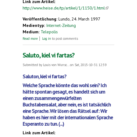
Link zum Artikel:
http://www.heise.de/tp/artikel/1/1150/1.html
(link is
external)
Veröffentlichung:
Lundo, 24. March 1997
Medientyp:
Internet-Zeitung
Medium:
Telepolis
about Die Lingua Franca des Netzes
Read more
Log in
to post comments
Saluto, kiel vi fartas?
Submitted by
Louis von Wunsc...
on Sat, 2015-10-31 12:59
Saluton, kiel vi fartas?
Welche Sprache könnte das wohl sein? Ich
hätte spontan gesagt, es handelt sich um
einen zusammengewürfelten
Buchstabensalat, aber nein, es ist tatsächlich
eine Sprache. Wir lösen das Rätsel auf: Wir
haben es hier mit der internationalen Sprache
Esperanto zu tun. (...)
Link zum Artikel: