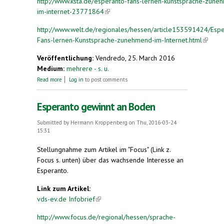
http://www.ksta.de/esperanto-fans-lernen-kunstsprache-zune
im-internet-23771864
(link is external)
http://www.welt.de/regionales/hessen/article153591424/Espe
Fans-lernen-Kunstsprache-zunehmend-im-Internet.html
(link is
externa
Veröffentlichung:
Vendredo, 25. March 2016
Medium:
mehrere - s. u.
about Esperanto-Fans lernen Kunstsprache
Read more
Log in
to post comments
zunehmend im Internet
Esperanto gewinnt an Boden
Submitted by
Hermann Kroppenberg
on Thu, 2016-03-24
15:31
Stellungnahme zum Artikel im "Focus" (Link z.
Focus s. unten) über das wachsende Interesse an
Esperanto.
Link zum Artikel:
vds-ev.de Infobrief
(link is external)
http://www.focus.de/regional/hessen/sprache-