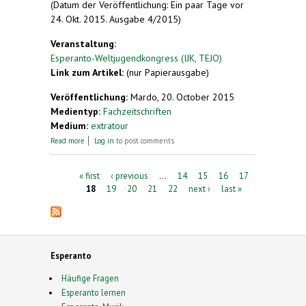
(Datum der Veröffentlichung: Ein paar Tage vor
24. Okt. 2015. Ausgabe 4/2015)
Veranstaltung:
Esperanto-Weltjugendkongress (IJK, TEJO)
Link zum Artikel:
(nur Papierausgabe)
Veröffentlichung:
Mardo, 20. October 2015
Medientyp:
Fachzeitschriften
Medium:
extratour
about Jugendherberge Wiesbaden - "Bonvenon en
Read more
Log in
to post comments
Visbadeno"
Pages
« first
‹ previous
…
14
15
16
17
18
19
20
21
22
next ›
last »
Esperanto
Häufige Fragen
Esperanto lernen