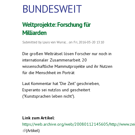
BUNDESWEIT
Weltprojekte: Forschung für
Milliarden
Submitted by
Louis von Wunsc...
on Fri, 2016-05-20 13:10
Die großen Welträtsel lösen Forscher nur noch in
internationaler Zusammenarbeit. 20
wissenschaftliche Mammutprojekte und ihr Nutzen
für die Menschheit im Porträt
Laut Kommentar hat "Die Zeit" geschrieben,
Esperanto sei nutzlos und gescheitert
("Kunstsprachen leben nicht").
Link zum Artikel:
https://web.archive.org/web/20080112145605/http://www.zeit.
(link is external)
(Artikel)