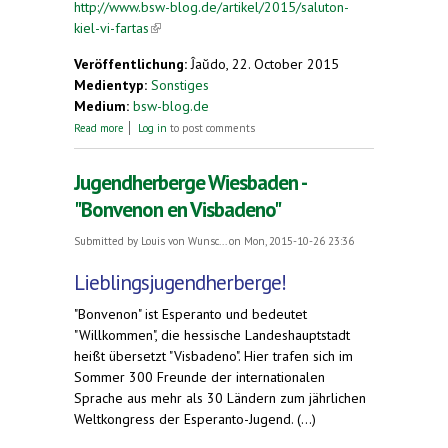
http://www.bsw-blog.de/artikel/2015/saluton-
kiel-vi-fartas
(link is external)
Veröffentlichung:
Ĵaŭdo, 22. October 2015
Medientyp:
Sonstiges
Medium:
bsw-blog.de
about Saluto, kiel vi fartas?
Read more
Log in
to post comments
Jugendherberge Wiesbaden -
"Bonvenon en Visbadeno"
Submitted by
Louis von Wunsc...
on Mon, 2015-10-26 23:36
Lieblingsjugendherberge!
"Bonvenon" ist Esperanto und bedeutet
"Willkommen", die hessische Landeshauptstadt
heißt übersetzt "Visbadeno". Hier trafen sich im
Sommer 300 Freunde der internationalen
Sprache aus mehr als 30 Ländern zum jährlichen
Weltkongress der Esperanto-Jugend. (...)